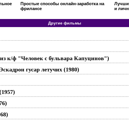
ильное
Простые способы онлайн-заработка на
Лучший
фрилансе
и личн
Другие фильмы
 из к/ф "Человек с бульвара Капуцинов")
Эскадрон гусар летучих (1980)
(1957)
76)
68)