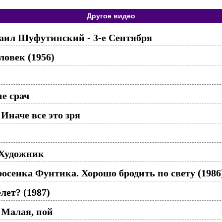
Другое видео
хаил Шуфутинский - 3-е Сентября
овек (1956)
не срач
Иначе все это зря
ь
 Художник
сенка Фунтика. Хорошо бродить по свету (1986
лет? (1987)
 Малая, пой