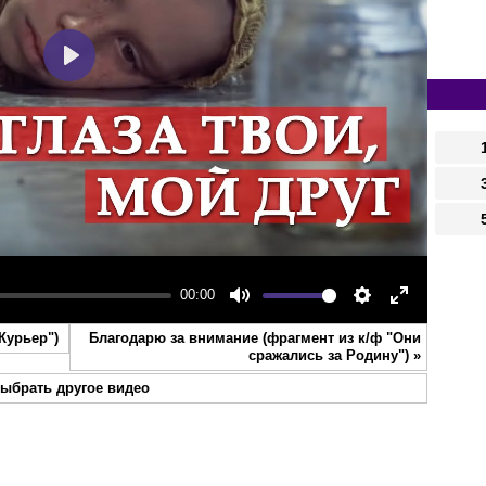
Play
00:00
Mute
Settings
Enter
"Курьер")
Благодарю за внимание (фрагмент из к/ф "Они
fullscreen
сражались за Родину")
»
ыбрать другое видео