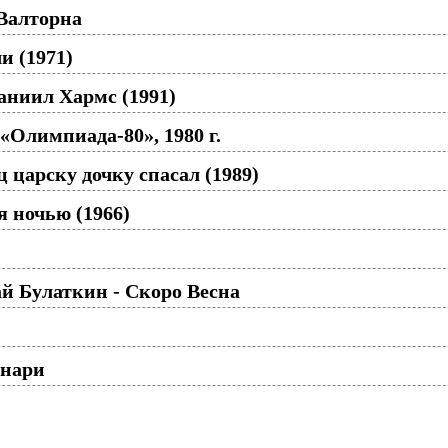
Валторна
и (1971)
аниил Хармс (1991)
 «Олимпиада-80», 1980 г.
 царску дочку спасал (1989)
 ночью (1966)
й Булаткин - Скоро Весна
онари