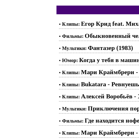
Егор Крид feat. Ми
•
Клипы:
Обыкновенный чел
•
Фильмы:
Фантазер (1983)
•
Мультики:
Когда у тебя в маши
•
Юмор:
Мари Краймбрери - 
•
Клипы:
Bukatara - Ревнуеш
•
Клипы:
Алексей Воробьёв -
•
Клипы:
Приключения поро
•
Мультики:
Где находится нофе
•
Фильмы:
Мари Краймбрери -
•
Клипы: