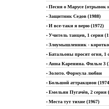
Песня о Марусе (отрывок
•
Защитник Седов (1988)
•
И все-таки я верю (1972)
•
Учитель танцев, 1 серия (1
•
Злоумышленник - коротк
•
Батальоны просят огня, 1 
•
Анна Каренина. Фильм 3 (
•
Золото. Формула любви
•
Большой аттракцион (1974
•
Емельян Пугачёв, 2 серия 
•
Места тут тихие (1967)
•