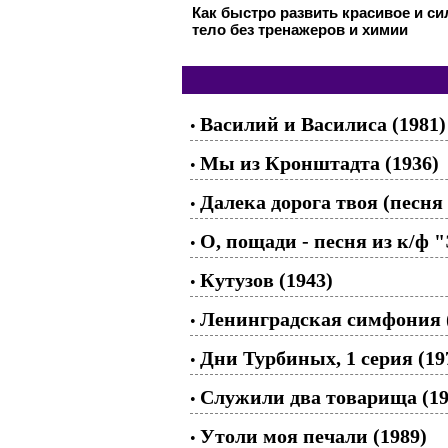
Как быстро развить красивое и с
тело без тренажеров и химии
Василий и Василиса (1981)
•
Мы из Кронштадта (1936)
•
Далека дорога твоя (песня
•
О, пощади - песня из к/ф "
•
Кутузов (1943)
•
Ленинградская симфония 
•
Дни Турбиных, 1 серия (19
•
Служили два товарища (19
•
Утоли моя печали (1989)
•