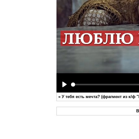
Play
«
У тебя есть мечта? (фрагмент из к/ф 
В