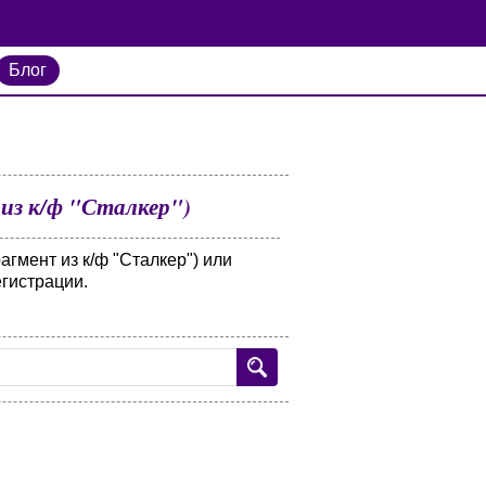
Блог
 из к/ф "Сталкер")
агмент из к/ф "Сталкер") или
егистрации.