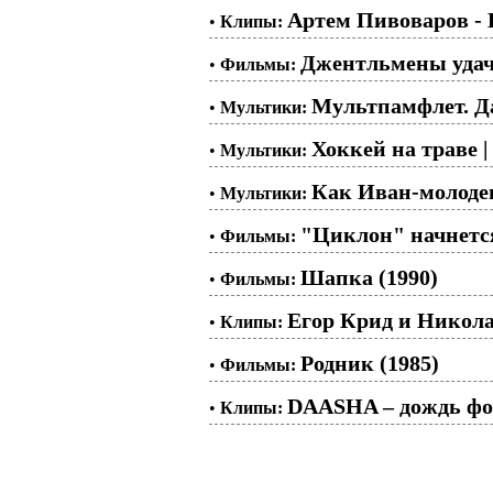
Артем Пивоваров - 
•
Клипы:
Джентльмены удач
•
Фильмы:
Мультпамфлет. Д
•
Мультики:
Хоккей на траве |
•
Мультики:
Как Иван-молодец
•
Мультики:
"Циклон" начнется
•
Фильмы:
Шапка (1990)
•
Фильмы:
Егор Крид и Никола
•
Клипы:
Родник (1985)
•
Фильмы:
DAASHA – дождь ф
•
Клипы: