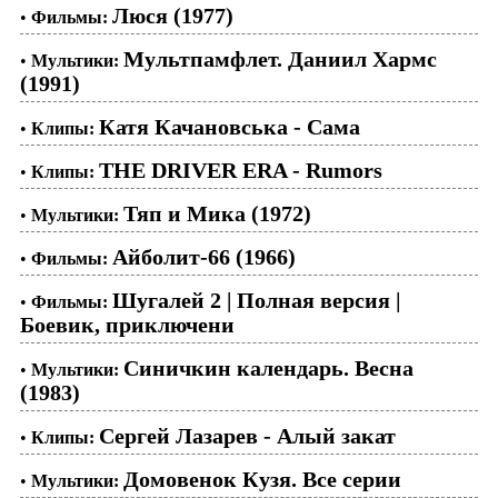
Люся (1977)
•
Фильмы:
Мультпамфлет. Даниил Хармс
•
Мультики:
(1991)
Катя Качановська - Сама
•
Клипы:
THE DRIVER ERA - Rumors
•
Клипы:
Тяп и Мика (1972)
•
Мультики:
Айболит-66 (1966)
•
Фильмы:
Шугалей 2 | Полная версия |
•
Фильмы:
Боевик, приключени
Синичкин календарь. Весна
•
Мультики:
(1983)
Сергей Лазарев - Алый закат
•
Клипы:
Домовенок Кузя. Все серии
•
Мультики: