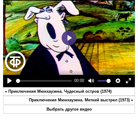
Play
00:00
Play
Mute
Settings
Ente
«
Приключения Мюнхаузена. Чудесный остров (1974)
full
Приключения Мюнхаузена. Меткий выстрел (1973)
»
Выбрать другое видео