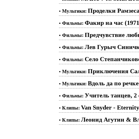
Проделки Рамзеса.
•
Мультики:
Факир на час (1971
•
Фильмы:
Предчувствие любв
•
Фильмы:
Лев Гурыч Синичк
•
Фильмы:
Село Степанчиково 
•
Фильмы:
Приключения Сала
•
Мультики:
Вдоль да по речке
•
Мультики:
Учитель танцев, 2 
•
Фильмы:
Van Snyder - Eternit
•
Клипы:
Леонид Агутин & 
•
Клипы: