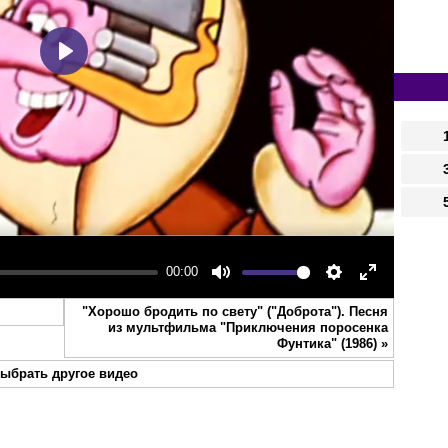
Play
00:00
Mute
Settings
Enter
"Хорошо бродить по свету" ("Доброта"). Песня
fullscreen
из мультфильма "Приключения поросенка
Фунтика" (1986)
»
ыбрать другое видео