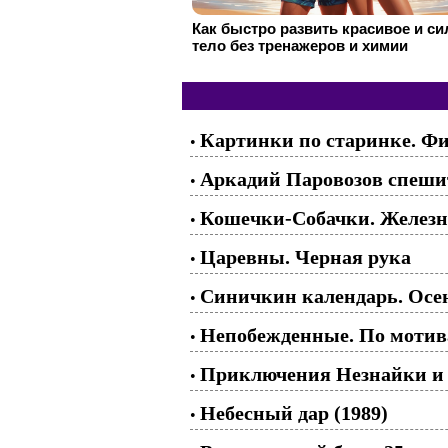
Как быстро развить красивое и с
тело без тренажеров и химии
Картинки по старинке. Фи
•
Аркадий Паровозов спешит
•
Кошечки-Собачки. Железна
•
Царевны. Черная рука
•
Синичкин календарь. Осен
•
Непобежденные. По мотив
•
Приключения Незнайки и е
•
Небесный дар (1989)
•