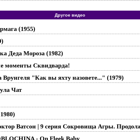
Другое видео
рмага (1955)
9)
ка Деда Мороза (1982)
ие моменты Сквидварда!
Врунгеля "Как вы яхту назовете..." (1979)
ула Чат
1980)
ктор Ватсон | 9 серия Сокровища Агры. Продол
BLOCHINA - On Fleek Baby