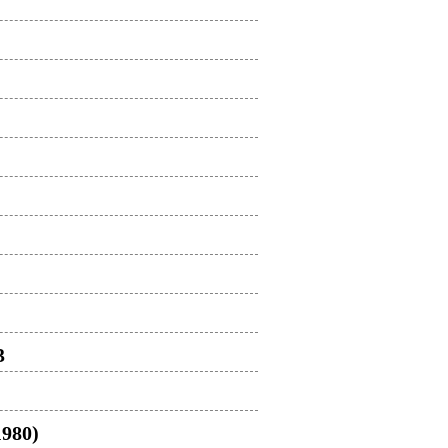
3
1980)