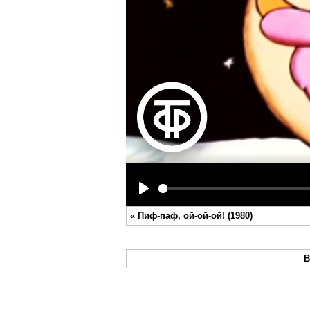
Play
«
Пиф-паф, ой-ой-ой! (1980)
В