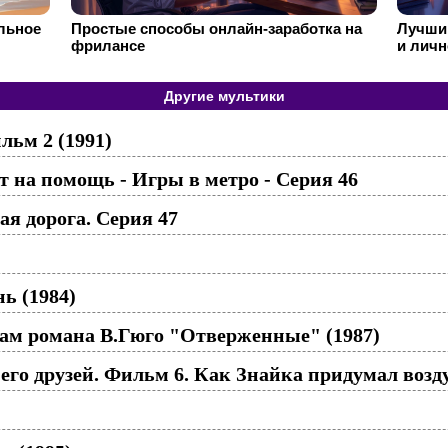
ильное
Простые способы онлайн-заработка на
Лучший
фрилансе
и личн
Другие мультики
льм 2 (1991)
 на помощь - Игры в метро - Cерия 46
я дорога. Серия 47
ь (1984)
ам романа В.Гюго "Отверженные" (1987)
го друзей. Фильм 6. Как Знайка придумал возд