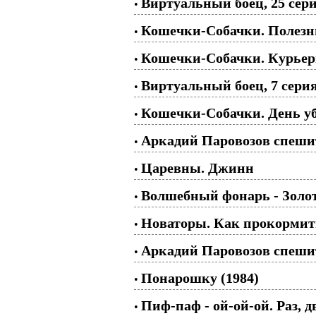
Виртуальный боец, 25 сери
•
Кошечки-Собачки. Полезны
•
Кошечки-Собачки. Курьер
•
Виртуальный боец, 7 серия
•
Кошечки-Собачки. День уб
•
Аркадий Паровозов спешит
•
Царевны. Джинн
•
Волшебный фонарь - Золот
•
Новаторы. Как прокормить 
•
Аркадий Паровозов спешит
•
Понарошку (1984)
•
Пиф-паф - ой-ой-ой. Раз, д
•