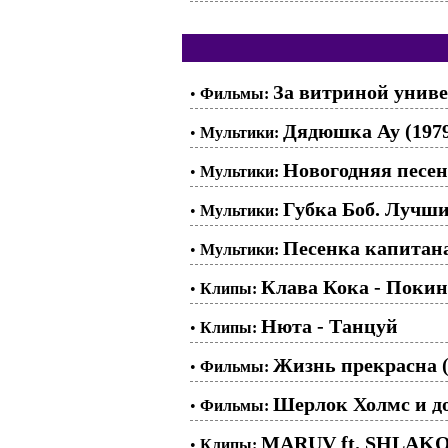
За витриной униве
•
Фильмы:
Дядюшка Ау (197
•
Мультики:
Новогодняя песен
•
Мультики:
Губка Боб. Лучш
•
Мультики:
Песенка капитана 
•
Мультики:
Клава Кока - Покин
•
Клипы:
Нюта - Танцуй
•
Клипы:
Жизнь прекрасна (
•
Фильмы:
Шерлок Холмс и до
•
Фильмы:
MARUV ft. SHLAKO
•
Клипы: