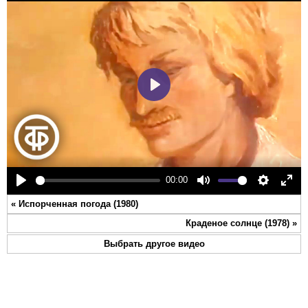
Play
00:00
Play
Mute
Settings
Ente
«
Испорченная погода (1980)
full
Краденое солнце (1978)
»
Выбрать другое видео