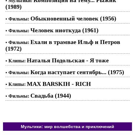
Композиция на тему... Рыжик
•
Мультики:
(1989)
Обыкновенный человек (1956)
•
Фильмы:
Человек ниоткуда (1961)
•
Фильмы:
Ехали в трамвае Ильф и Петров
•
Фильмы:
(1972)
Наталья Подольская - Я тоже
•
Клипы:
Когда наступает сентябрь... (1975)
•
Фильмы:
MAX BARSKIH - RICH
•
Клипы:
Свадьба (1944)
•
Фильмы:
Мультики: мир волшебства и приключений