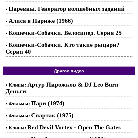
Царевны. Генератор волшебных заданий
•
Алиса в Париже (1966)
•
Кошечки-Собачки. Велосипед. Серия 25
•
Кошечки-Собачки. Кто такие рыцари?
•
Серия 40
Другое видео
Артур Пирожков & DJ Leo Burn -
•
Клипы:
Деньги
Пари (1974)
•
Фильмы:
Спартак (1975)
•
Фильмы:
Red Devil Vortex - Open The Gates
•
Клипы: