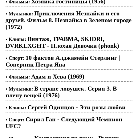
Хозяйка гостиницы (1956)
•
Фильмы:
Приключения Незнайки и его
•
Мультики:
друзей. Фильм 8. Незнайка в Зеленом городе
(1972)
Винтаж, ТРАВМА, SKIDRI,
•
Клипы:
DVRKLXGHT - Плохая Девочка (phonk)
10 фактов Алджамейн Стерлинг |
•
Спорт:
Соперник Петра Яна
Адам и Хева (1969)
•
Фильмы:
В стране ловушек. Серия 3. В
•
Мультики:
плену вещей (1976)
Сергей Одинцов - Эти розы любви
•
Клипы:
Сирил Ган - Следующий Чемпион
•
Спорт:
UFC?