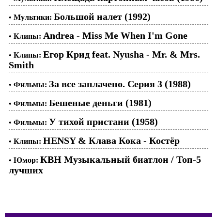
Большой налет (1992)
•
Мультики:
Andrea - Miss Me When I'm Gone
•
Клипы:
Егор Крид feat. Nyusha - Mr. & Mrs.
•
Клипы:
Smith
За все заплачено. Серия 3 (1988)
•
Фильмы:
Бешеные деньги (1981)
•
Фильмы:
У тихой пристани (1958)
•
Фильмы:
HENSY & Клава Кока - Костёр
•
Клипы:
КВН Музыкальный биатлон / Топ-5
•
Юмор:
лучших