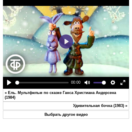
Play
00:00
Play
Mute
Settings
Ente
«
Ель. Мультфильм по сказке Ганса Христиана Андерсена
full
(1984)
Удивительная бочка (1983)
»
Выбрать другое видео