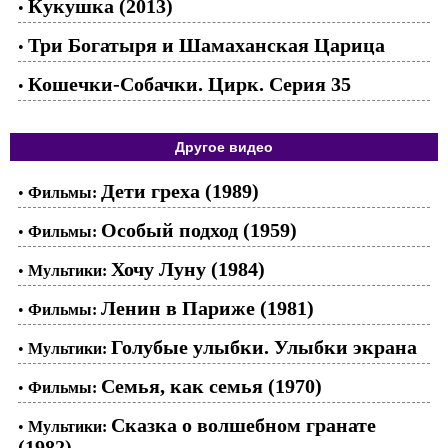
Кукушка (2013)
•
Три Богатыря и Шамаханская Царица
•
Кошечки-Собачки. Цирк. Серия 35
•
Другое видео
Дети греха (1989)
•
Фильмы:
Особый подход (1959)
•
Фильмы:
Хочу Луну (1984)
•
Мультики:
Ленин в Париже (1981)
•
Фильмы:
Голубые улыбки. Улыбки экрана
•
Мультики:
Семья, как семья (1970)
•
Фильмы:
Сказка о волшебном гранате
•
Мультики:
(1982)