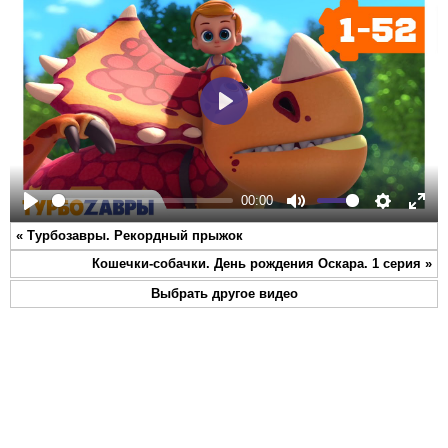
Play
00:00
Play
Mute
Settings
Ente
«
Турбозавры. Рекордный прыжок
full
Кошечки-собачки. День рождения Оскара. 1 серия
»
Выбрать другое видео