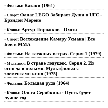
Казаки (1961)
•
Фильмы:
Фанат LEGO Забирает Души в UFC -
•
Спорт:
Брэндон Морено
Артур Пирожков - Охота
•
Клипы:
Восхождение Камару Усмана | Все
•
Спорт:
Бои в ММА
На таежных ветрах. Серия 1 (1979)
•
Фильмы:
В стране ловушек. Серия 2. Из
•
Мультики:
огня да в полымя. Мультфильм с
элементами кино (1975)
Большая руда (1964)
•
Фильмы:
Ольга Серябкина - Пусть будет
•
Клипы:
лучше год