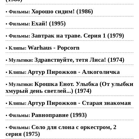
Хорошо сидим! (1986)
•
Фильмы:
Ехай! (1995)
•
Фильмы:
Завтрак на траве. Серия 1 (1979)
•
Фильмы:
Warhaus - Popcorn
•
Клипы:
Здравствуйте, тетя Лиса! (1974)
•
Мультики:
Артур Пирожков - Алкоголичка
•
Клипы:
Крошка Енот. Улыбка (От улыбки
•
Мультики:
хмурый день светлей...) (1974)
Артур Пирожков - Старая знакомая
•
Клипы:
Равноправие (1993)
•
Фильмы:
Соло для слона с оркестром, 2
•
Фильмы:
серия (1975)