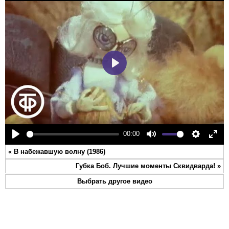
Play
00:00
Play
Mute
Settings
Ente
«
В набежавшую волну (1986)
full
Губка Боб. Лучшие моменты Сквидварда!
»
Выбрать другое видео