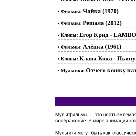
Чайка (1970)
•
Фильмы:
Решала (2012)
•
Фильмы:
Егор Крид - LAMB
•
Клипы:
Алёнка (1961)
•
Фильмы:
Клава Кока - Пьян
•
Клипы:
Отчего кошку наз
•
Мультики:
Мультфильмы — это неотъемлемая ч
воображение. В мире анимации кажд
Мультики могут быть как классичес