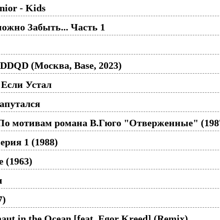
nior - Kids
ожно Забыть... Часть 1
DDQD (Москва, Base, 2023)
 Если Устал
апутался
По мотивам романа В.Гюго "Отверженные" (198
ерия 1 (1988)
 (1963)
и
7)
aut in the Ocean [feat. Egor Kreed] (Remix)