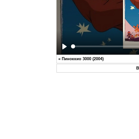
Play
«
Пиноккио 3000 (2004)
В