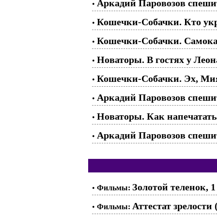
Аркадий Паровозов спешит
•
Кошечки-Собачки. Кто укр
•
Кошечки-Собачки. Самокат
•
Новаторы. В гостях у Леона
•
Кошечки-Собачки. Эх, Ми
•
Аркадий Паровозов спешит
•
Новаторы. Как напечатать 
•
Аркадий Паровозов спешит
•
Золотой теленок, 1
•
Фильмы:
Аттестат зрелости 
•
Фильмы: