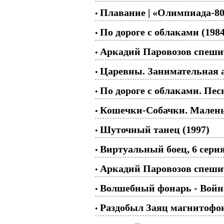
Плавание | «Олимпиада-80»
•
По дороге с облаками (1984
•
Аркадий Паровозов спешит
•
Царевны. Занимательная 
•
По дороге с облаками. Пес
•
Кошечки-Собачки. Малень
•
Шуточный танец (1997)
•
Виртуальный боец, 6 серия
•
Аркадий Паровозов спешит
•
Волшебный фонарь - Война
•
Раздобыл Заяц магнитофон
•