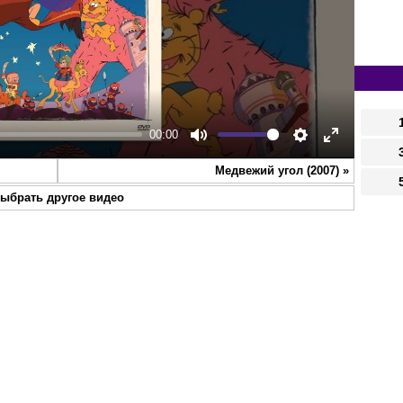
Play
00:00
Mute
Settings
Enter
Медвежий угол (2007)
»
fullscreen
ыбрать другое видео