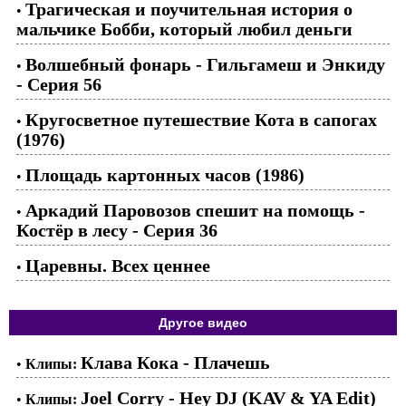
Трагическая и поучительная история о
•
мальчике Бобби, который любил деньги
Волшебный фонарь - Гильгамеш и Энкиду
•
- Серия 56
Кругосветное путешествие Кота в сапогах
•
(1976)
Площадь картонных часов (1986)
•
Аркадий Паровозов спешит на помощь -
•
Костёр в лесу - Серия 36
Царевны. Всех ценнее
•
Другое видео
Клава Кока - Плачешь
•
Клипы:
Joel Corry - Hey DJ (KAV & YA Edit)
•
Клипы: