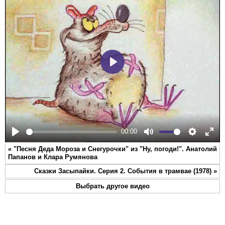
Play
00:00
Play
Mute
Settings
Ente
«
"Песня Деда Мороза и Снегурочки" из "Ну, погоди!". Анатолий
full
Папанов и Клара Румянова
Сказки Засыпайки. Серия 2. События в трамвае (1978)
»
Выбрать другое видео