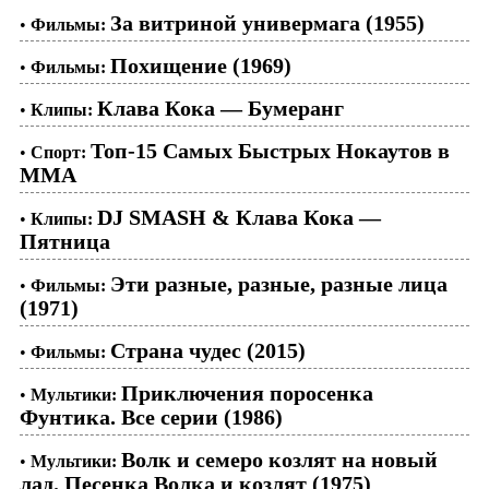
За витриной универмага (1955)
•
Фильмы:
Похищение (1969)
•
Фильмы:
Клава Кока — Бумеранг
•
Клипы:
Топ-15 Самых Быстрых Нокаутов в
•
Спорт:
ММА
DJ SMASH & Клава Кока —
•
Клипы:
Пятница
Эти разные, разные, разные лица
•
Фильмы:
(1971)
Страна чудес (2015)
•
Фильмы:
Приключения поросенка
•
Мультики:
Фунтика. Все серии (1986)
Волк и семеро козлят на новый
•
Мультики:
лад. Песенка Волка и козлят (1975)