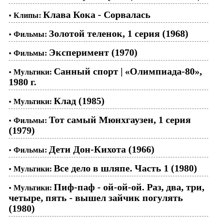
Клава Кока - Сорвалась
•
Клипы:
Золотой теленок, 1 серия (1968)
•
Фильмы:
Эксперимент (1970)
•
Фильмы:
Санный спорт | «Олимпиада-80»,
•
Мультики:
1980 г.
Клад (1985)
•
Мультики:
Тот самый Мюнхгаузен, 1 серия
•
Фильмы:
(1979)
Дети Дон-Кихота (1966)
•
Фильмы:
Все дело в шляпе. Часть 1 (1980)
•
Мультики:
Пиф-паф - ой-ой-ой. Раз, два, три,
•
Мультики:
четыре, пять - вышел зайчик погулять
(1980)