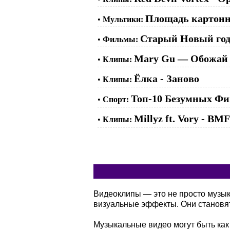
Площадь картонны
•
Мультики:
Старый Новый год,
•
Фильмы:
Mary Gu — Обожай
•
Клипы:
Ёлка - Заново
•
Клипы:
Топ-10 Безумных Фин
•
Спорт:
Millyz ft. Vory - BMF
•
Клипы:
Видеоклипы — это не просто музы
визуальные эффекты. Они становя
Музыкальные видео могут быть как