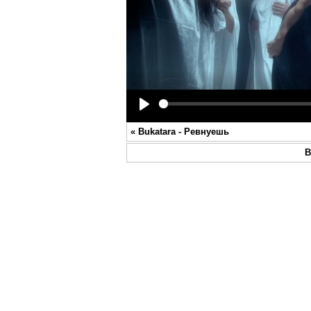
Play
«
Bukatara - Ревнуешь
В