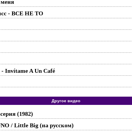
 меня
исс - ВСЕ НЕ ТО
 - Invítame A Un Café
Другое видео
ерия (1982)
O / Little Big (на русском)