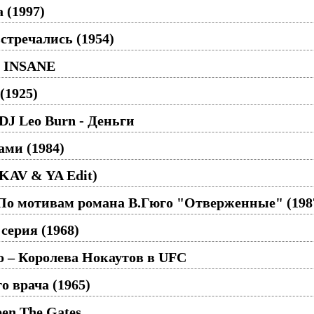
 (1997)
стречались (1954)
O INSANE
(1925)
J Leo Burn - Деньги
ами (1984)
(KAV & YA Edit)
По мотивам романа В.Гюго "Отверженные" (198
 серия (1968)
 – Королева Нокаутов в UFC
о врача (1965)
pen The Gates