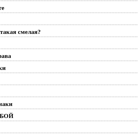
те
такая смелая?
рава
ки
Знаки
 БОЙ