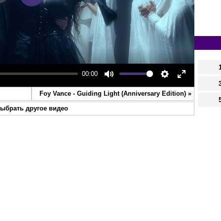
Play
00:00
Mute
Settings
Enter
Foy Vance - Guiding Light (Anniversary Edition)
»
fullscreen
ыбрать другое видео