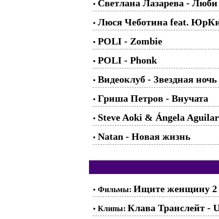
Светлана Лазарева - Люби
•
Люся Чеботина feat. ЮрК
•
POLI - Zombie
•
POLI - Phonk
•
Видеоклуб - Звездная ночь
•
Гриша Петров - Внучата
•
Steve Aoki & Ángela Aguilar
•
Natan - Новая жизнь
•
Ищите женщину 2 с
•
Фильмы:
Клава Транслейт - UN
•
Клипы: