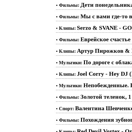
Дети понедельника
•
Фильмы:
Мы с вами где-то в
•
Фильмы:
Serzo & SVANE - G
•
Клипы:
Еврейское счастье 
•
Фильмы:
Артур Пирожков & D
•
Клипы:
По дороге с облак
•
Мультики:
Joel Corry - Hey DJ 
•
Клипы:
Непобежденные. 
•
Мультики:
Золотой теленок, 1
•
Фильмы:
Валентина Шевченко
•
Спорт:
Похождения зубног
•
Фильмы:
Red Devil Vortex - O
•
Клипы: