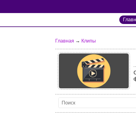
Глав
Главная
→
Клипы
С