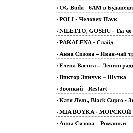
OG Buda - 6AM в Будапеш
•
POLI - Человек Паук
•
NILETTO, GOSHU - Ты чё 
•
PAKALENA - Слайд
•
Анна Сизова – Иван-чай т
•
Елена Ваенга – Ленинград
•
Виктор Зинчук – Шутка
•
Звонкий - Restart
•
Катя Лель, Black Cupro - 
•
MIA BOYKA - МОРСКОЙ
•
Анна Сизова – Ромашки
•