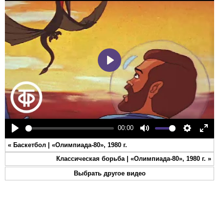
Play
00:00
Play
Mute
Settings
Ente
«
Баскетбол | «Олимпиада-80», 1980 г.
full
Классическая борьба | «Олимпиада-80», 1980 г.
»
Выбрать другое видео