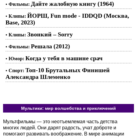
Дайте жалобную книгу (1964)
•
Фильмы:
ЙОРШ, Fun mode - IDDQD (Москва,
•
Клипы:
Base, 2023)
Звонкий – Sorry
•
Клипы:
Решала (2012)
•
Фильмы:
Когда у тебя в машине срач
•
Юмор:
Топ-10 Брутальных Финишей
•
Спорт:
Александра Шлеменко
Мультики: мир волшебства и приключений
Мультфильмы — это неотъемлемая часть детства
многих людей. Они дарят радость, учат доброте и
помогают развивать воображение. В мире анимации