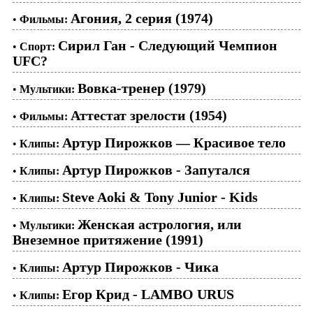
Агония, 2 серия (1974)
•
Фильмы:
Сирил Ган - Следующий Чемпион
•
Спорт:
UFC?
Вовка-тренер (1979)
•
Мультики:
Аттестат зрелости (1954)
•
Фильмы:
Артур Пирожков — Красивое тело
•
Клипы:
Артур Пирожков - Запутался
•
Клипы:
Steve Aoki & Tony Junior - Kids
•
Клипы:
Женская астрология, или
•
Мультики:
Внеземное притяжение (1991)
Артур Пирожков - Чика
•
Клипы:
Егор Крид - LAMBO URUS
•
Клипы: