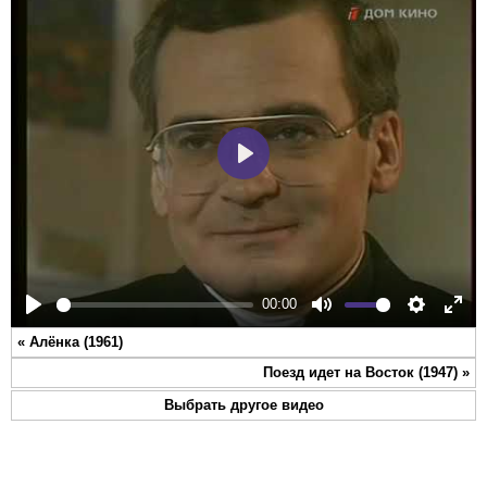
Play
00:00
Play
Mute
Settings
Ente
«
Алёнка (1961)
full
Поезд идет на Восток (1947)
»
Выбрать другое видео