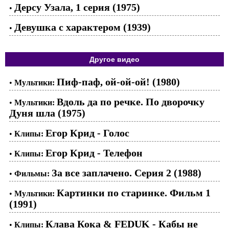
Дерсу Узала, 1 серия (1975)
•
Девушка с характером (1939)
•
Другое видео
Пиф-паф, ой-ой-ой! (1980)
•
Мультики:
Вдоль да по речке. По дворочку
•
Мультики:
Дуня шла (1975)
Егор Крид - Голос
•
Клипы:
Егор Крид - Телефон
•
Клипы:
За все заплачено. Серия 2 (1988)
•
Фильмы:
Картинки по старинке. Фильм 1
•
Мультики:
(1991)
Клава Кока & FEDUK - Кабы не
•
Клипы: