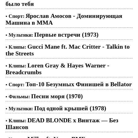
было тебя
Ярослав Амосов - Доминирующая
•
Спорт:
Машина в ММА
Первые встречи (1973)
•
Мультики:
Gucci Mane ft. Mac Critter - Talkin to
•
Клипы:
the Streets
Loren Gray & Hayes Warner -
•
Клипы:
Breadcrumbs
Топ-10 Безумных Финишей в Bellator
•
Спорт:
Песни моря (1970)
•
Фильмы:
Под одной крышей (1978)
•
Мультики:
DEAD BLONDE x Винтаж — Без
•
Клипы:
Шансов