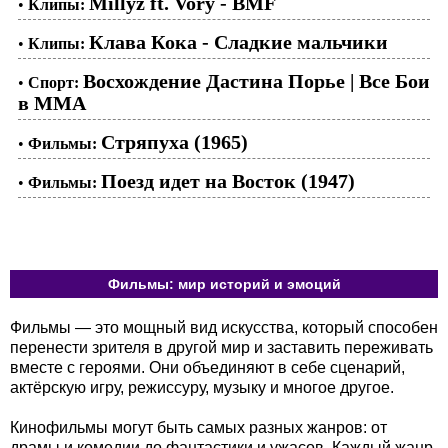
Millyz ft. Vory - BMF
•
Клипы:
Клава Кока - Сладкие мальчики
•
Клипы:
Восхождение Дастина Порье | Все Бои
•
Спорт:
в ММА
Стряпуха (1965)
•
Фильмы:
Поезд идет на Восток (1947)
•
Фильмы:
Фильмы: мир историй и эмоций
Фильмы — это мощный вид искусства, который способен
перенести зрителя в другой мир и заставить переживать
вместе с героями. Они объединяют в себе сценарий,
актёрскую игру, режиссуру, музыку и многое другое.
Кинофильмы могут быть самых разных жанров: от
драмы и комедии до фантастики и ужасов. Каждый жанр