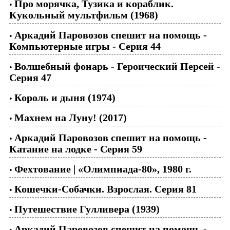
Про морячка, Тузика и кораблик.
•
Кукольный мультфильм (1968)
Аркадий Паровозов спешит на помощь -
•
Компьютерные игры - Cерия 44
Волшебный фонарь - Героический Персей -
•
Серия 47
Король и дыня (1974)
•
Махнем на Луну! (2017)
•
Аркадий Паровозов спешит на помощь -
•
Катание на лодке - Серия 59
Фехтование | «Олимпиада-80», 1980 г.
•
Кошечки-Собачки. Взрослая. Серия 81
•
Путешествие Гулливера (1939)
•
Аркадий Паровозов спешит на помощь -
•