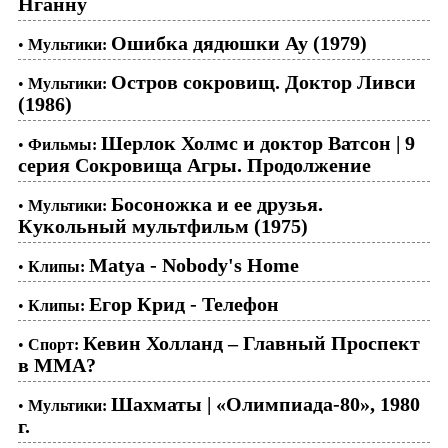
Нганну
Ошибка дядюшки Ау (1979)
•
Мультики:
Остров сокровищ. Доктор Ливси
•
Мультики:
(1986)
Шерлок Холмс и доктор Ватсон | 9
•
Фильмы:
серия Сокровища Агры. Продолжение
Босоножка и ее друзья.
•
Мультики:
Кукольный мультфильм (1975)
Matya - Nobody's Home
•
Клипы:
Егор Крид - Телефон
•
Клипы:
Кевин Холланд – Главный Проспект
•
Спорт:
в ММА?
Шахматы | «Олимпиада-80», 1980
•
Мультики:
г.