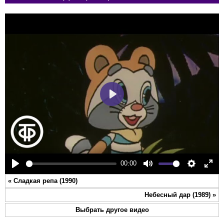
Play
00:00
Play
Mute
Settings
Ente
«
Сладкая репа (1990)
full
Небесный дар (1989)
»
Выбрать другое видео