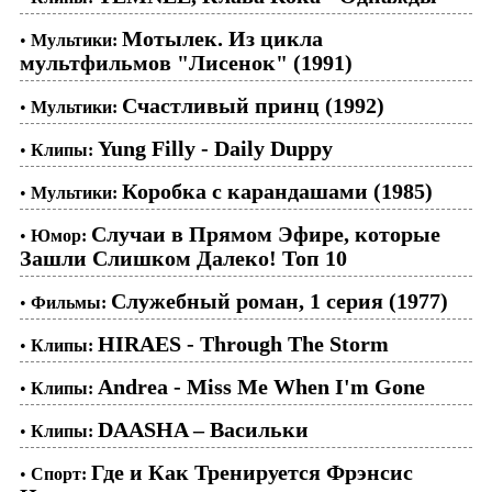
Мотылек. Из цикла
•
Мультики:
мультфильмов "Лисенок" (1991)
Счастливый принц (1992)
•
Мультики:
Yung Filly - Daily Duppy
•
Клипы:
Коробка с карандашами (1985)
•
Мультики:
Случаи в Прямом Эфире, которые
•
Юмор:
Зашли Слишком Далеко! Топ 10
Служебный роман, 1 серия (1977)
•
Фильмы:
HIRAES - Through The Storm
•
Клипы:
Andrea - Miss Me When I'm Gone
•
Клипы:
DAASHA – Васильки
•
Клипы:
Где и Как Тренируется Фрэнсис
•
Спорт: