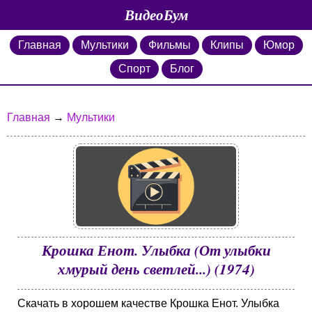
ВидеоБум
Главная
Мультики
Фильмы
Клипы
Юмор
Спорт
Блог
Главная
→
Мультики
Крошка Енот. Улыбка (От улыбки
хмурый день светлей...) (1974)
Скачать в хорошем качестве Крошка Енот. Улыбка