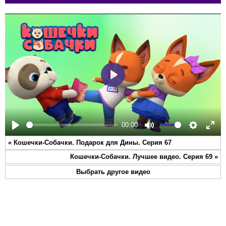
Play
00:00
Play
Mute
Settings
Ente
«
Кошечки-Собачки. Подарок для Дины. Серия 67
full
Кошечки-Собачки. Лучшее видео. Серия 69
»
Выбрать другое видео