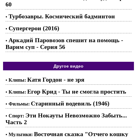
60
Турбозавры. Космический бадминтон
•
Супергерои (2016)
•
Аркадий Паровозов спешит на помощь -
•
Варим суп - Серия 56
Другое видео
Катя Гордон - не зря
•
Клипы:
Егор Крид - Ты не смогла простить
•
Клипы:
Старинный водевиль (1946)
•
Фильмы:
Эти Нокауты Невозможно Забыть...
•
Спорт:
Часть 2
Восточная сказка "Отчего кошку
•
Мультики: