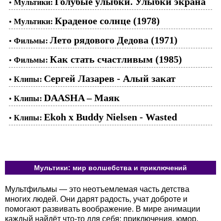
Голубые улыбки. Улыбки экрана
•
Мультики:
Краденое солнце (1978)
•
Мультики:
Лето рядового Дедова (1971)
•
Фильмы:
Как стать счастливым (1985)
•
Фильмы:
Сергей Лазарев - Алый закат
•
Клипы:
DAASHA – Маяк
•
Клипы:
Ekoh x Buddy Nielsen - Wasted
•
Клипы:
Мультики: мир волшебства и приключений
Мультфильмы — это неотъемлемая часть детства
многих людей. Они дарят радость, учат доброте и
помогают развивать воображение. В мире анимации
каждый найдёт что-то для себя: приключения, юмор,