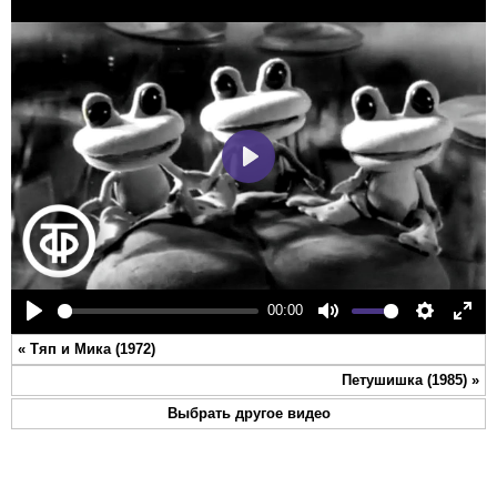
Play
00:00
Play
Mute
Settings
Ente
«
Тяп и Мика (1972)
full
Петушишка (1985)
»
Выбрать другое видео