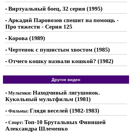
Виртуальный боец, 32 серия (1995)
•
Аркадий Паровозов спешит на помощь -
•
Про тяжести - Серия 125
Корова (1989)
•
Чертенок с пушистым хвостом (1985)
•
Отчего кошку назвали кошкой? (1982)
•
Другое видео
Находчивый лягушонок.
•
Мультики:
Кукольный мультфильм (1981)
Гляди веселей (1982-1983)
•
Фильмы:
Топ-10 Брутальных Финишей
•
Спорт:
Александра Шлеменко