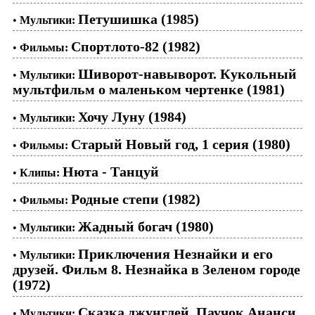
Петушишка (1985)
•
Мультики:
Спортлото-82 (1982)
•
Фильмы:
Шиворот-навыворот. Кукольный
•
Мультики:
мультфильм о маленьком чертенке (1981)
Хочу Луну (1984)
•
Мультики:
Старый Новый год, 1 серия (1980)
•
Фильмы:
Нюта - Танцуй
•
Клипы:
Родные степи (1982)
•
Фильмы:
Жадный богач (1980)
•
Мультики:
Приключения Незнайки и его
•
Мультики:
друзей. Фильм 8. Незнайка в Зеленом городе
(1972)
Сказка джунглей. Паучок Ананси
•
Мультики: