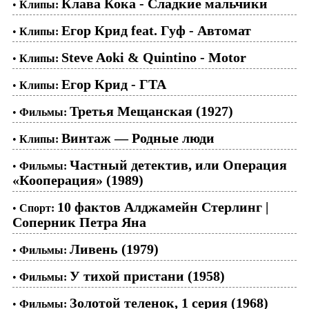
Клава Кока - Сладкие мальчики
•
Клипы:
Егор Крид feat. Гуф - Автомат
•
Клипы:
Steve Aoki & Quintino - Motor
•
Клипы:
Егор Крид - ГТА
•
Клипы:
Третья Мещанская (1927)
•
Фильмы:
Винтаж — Родные люди
•
Клипы:
Частный детектив, или Операция
•
Фильмы:
«Кооперация» (1989)
10 фактов Алджамейн Стерлинг |
•
Спорт:
Соперник Петра Яна
Ливень (1979)
•
Фильмы:
У тихой пристани (1958)
•
Фильмы:
Золотой теленок, 1 серия (1968)
•
Фильмы: