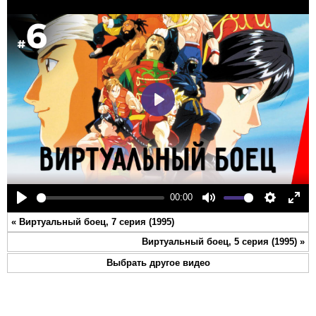
Play
00:00
Play
Mute
Settings
Ente
«
Виртуальный боец, 7 серия (1995)
full
Виртуальный боец, 5 серия (1995)
»
Выбрать другое видео