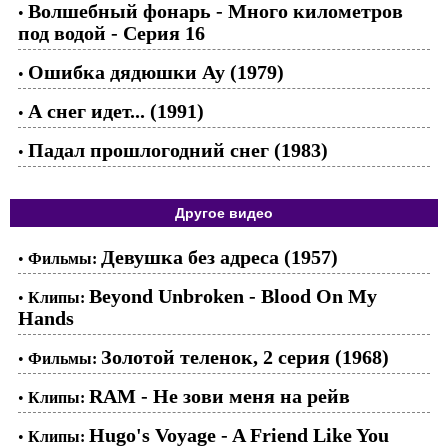
Волшебный фонарь - Много километров
•
под водой - Серия 16
Ошибка дядюшки Ау (1979)
•
А снег идет... (1991)
•
Падал прошлогодний снег (1983)
•
Другое видео
Девушка без адреса (1957)
•
Фильмы:
Beyond Unbroken - Blood On My
•
Клипы:
Hands
Золотой теленок, 2 серия (1968)
•
Фильмы:
RAM - Не зови меня на рейв
•
Клипы:
Hugo's Voyage - A Friend Like You
•
Клипы: