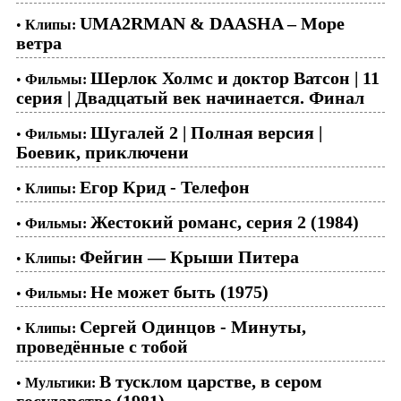
UMA2RMAN & DAASHA – Море
•
Клипы:
ветра
Шерлок Холмс и доктор Ватсон | 11
•
Фильмы:
серия | Двадцатый век начинается. Финал
Шугалей 2 | Полная версия |
•
Фильмы:
Боевик, приключени
Егор Крид - Телефон
•
Клипы:
Жестокий романс, серия 2 (1984)
•
Фильмы:
Фейгин — Крыши Питера
•
Клипы:
Не может быть (1975)
•
Фильмы:
Сергей Одинцов - Минуты,
•
Клипы:
проведённые с тобой
В тусклом царстве, в сером
•
Мультики:
государстве (1981)