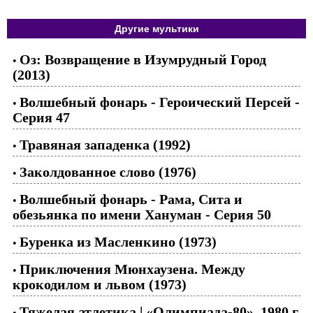
Другие мультики
Оз: Возвращение в Изумрудный Город
•
(2013)
Волшебный фонарь - Героический Персей -
•
Серия 47
Травяная западенка (1992)
•
Заколдованное слово (1976)
•
Волшебный фонарь - Рама, Сита и
•
обезьянка по имени Хануман - Серия 50
Буренка из Масленкино (1973)
•
Приключения Мюнхаузена. Между
•
крокодилом и львом (1973)
Тяжелая атлетика | «Олимпиада-80», 1980 г.
•