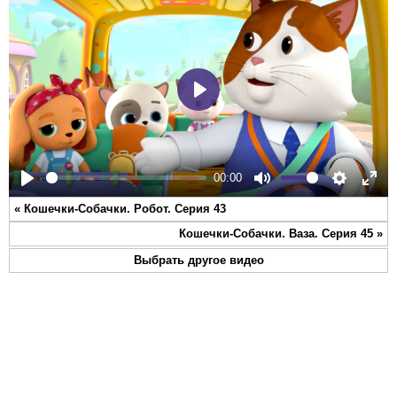
Play
00:00
Play
Mute
Settings
Ente
«
Кошечки-Собачки. Робот. Серия 43
full
Кошечки-Собачки. Ваза. Серия 45
»
Выбрать другое видео