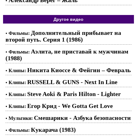
•
Другое видео
Дополнительный прибывает на
•
Фильмы:
второй путь. Серия 1 (1986)
Аэлита, не приставай к мужчинам
•
Фильмы:
(1988)
Никита Киоссе & Фейгин – Февраль
•
Клипы:
RUSSELL & GUNS - Next In Line
•
Клипы:
Steve Aoki & Paris Hilton - Lighter
•
Клипы:
Егор Крид - We Gotta Get Love
•
Клипы:
Смешарики - Азбука безопасности
•
Мультики:
Кукарача (1983)
•
Фильмы: