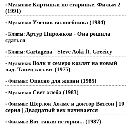
Картинки по старинке. Фильм 2
•
Мультики:
(1991)
Ученик волшебника (1984)
•
Мультики:
Артур Пирожков - Она решила
•
Клипы:
сдаться
Cartagena - Steve Aoki ft. Greeicy
•
Клипы:
Волк и семеро козлят на новый
•
Мультики:
лад. Танец козлят (1975)
Опасно для жизни (1985)
•
Фильмы:
Свет хлеба (1983)
•
Мультики:
Шерлок Холмс и доктор Ватсон | 10
•
Фильмы:
серия | Двадцатый век начинается
Вот такая история... (1987)
•
Фильмы: