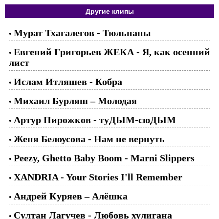
Другие клипы
Мурат Тхагалегов - Тюльпаны
•
Евгений Григорьев ЖЕКА - Я, как осенний
•
лист
Ислам Итляшев - Кобра
•
Михаил Бурляш – Молодая
•
Артур Пирожков - туДЫМ-сюДЫМ
•
Женя Белоусова - Нам не вернуть
•
Peezy, Ghetto Baby Boom - Marni Slippers
•
XANDRIA - Your Stories I'll Remember
•
Андрей Куряев – Алёшка
•
Cултан Лагучев - Любовь хулигана
•