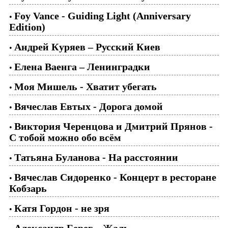
Foy Vance - Guiding Light (Anniversary
•
Edition)
Андрей Куряев – Русский Киев
•
Елена Ваенга – Ленинградки
•
Моя Мишель - Хватит убегать
•
Вячеслав Евтых - Дорога домой
•
Виктория Черенцова и Дмитрий Прянов -
•
С тобой можно обо всём
Татьяна Буланова - На расстоянии
•
Вячеслав Сидоренко - Концерт в ресторане
•
Кобзарь
Катя Гордон - не зря
•
Александр Берег – Жаль