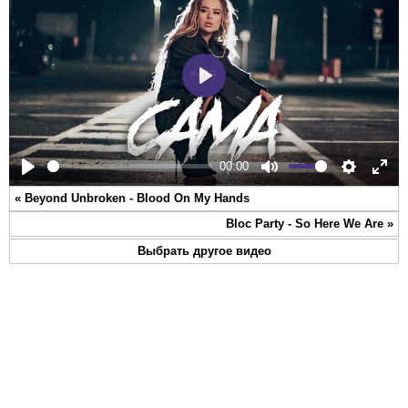
Play
00:00
Play
Mute
Settings
Ente
«
Beyond Unbroken - Blood On My Hands
full
Bloc Party - So Here We Are
»
Выбрать другое видео