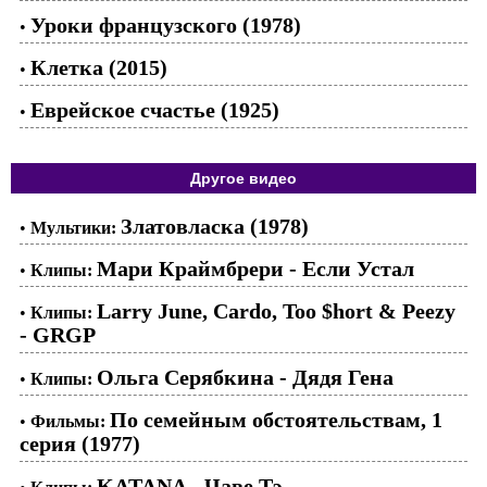
Уроки французского (1978)
•
Клетка (2015)
•
Еврейское счастье (1925)
•
Другое видео
Златовласка (1978)
•
Мультики:
Мари Краймбрери - Если Устал
•
Клипы:
Larry June, Cardo, Too $hort & Peezy
•
Клипы:
- GRGP
Ольга Серябкина - Дядя Гена
•
Клипы:
По семейным обстоятельствам, 1
•
Фильмы:
серия (1977)
KATANA - Чаве Тэ