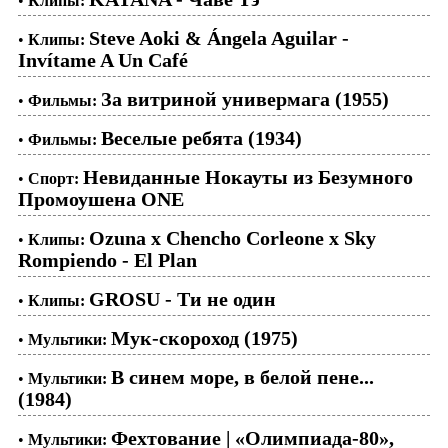
•
Клипы:
Steve Aoki & Ángela Aguilar -
•
Клипы:
Invítame A Un Café
За витриной универмага (1955)
•
Фильмы:
Веселые ребята (1934)
•
Фильмы:
Невиданные Нокауты из Безумного
•
Спорт:
Промоушена ONE
Ozuna x Chencho Corleone x Sky
•
Клипы:
Rompiendo - El Plan
GROSU - Ти не один
•
Клипы:
Мук-скороход (1975)
•
Мультики:
В синем море, в белой пене...
•
Мультики:
(1984)
Фехтование | «Олимпиада-80»,
•
Мультики: