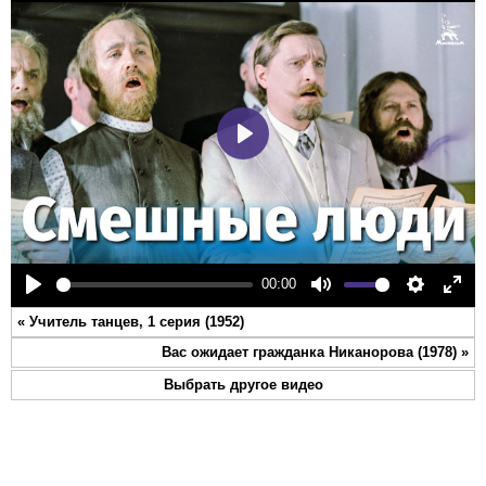
Play
00:00
Play
Mute
Settings
Ente
«
Учитель танцев, 1 серия (1952)
full
Вас ожидает гражданка Никанорова (1978)
»
Выбрать другое видео