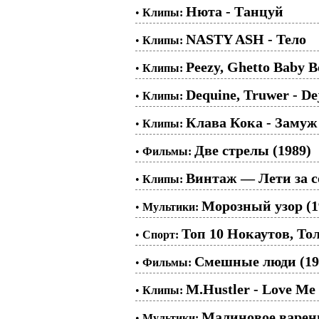
Нюта - Танцуй
•
Клипы:
NASTY ASH - Тело
•
Клипы:
Peezy, Ghetto Baby B
•
Клипы:
Dequine, Truwer - De
•
Клипы:
Клава Кока - Замуж
•
Клипы:
Две стрелы (1989)
•
Фильмы:
Винтаж — Лети за с
•
Клипы:
Морозный узор (1
•
Мультики:
Топ 10 Нокаутов, Т
•
Спорт:
Смешные люди (19
•
Фильмы:
M.Hustler - Love Me
•
Клипы:
Малиновое варень
•
Мультики: