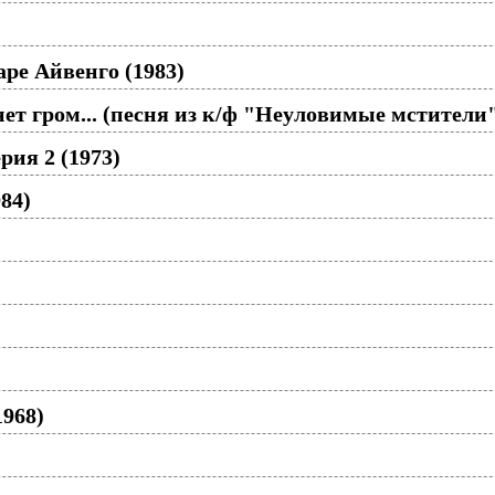
ре Айвенго (1983)
ет гром... (песня из к/ф "Неуловимые мстители
рия 2 (1973)
84)
1968)