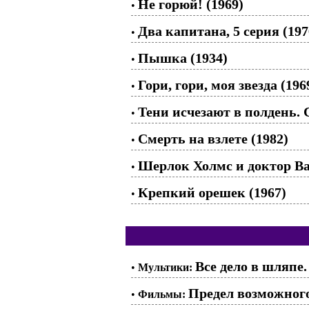
Не горюй! (1969)
•
Два капитана, 5 серия (197
•
Пышка (1934)
•
Гори, гори, моя звезда (196
•
Тени исчезают в полдень. С
•
Смерть на взлете (1982)
•
Шерлок Холмс и доктор Ват
•
Крепкий орешек (1967)
•
Все дело в шляпе.
•
Мультики:
Предел возможного
•
Фильмы: