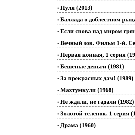
Пуля (2013)
•
Баллада о доблестном рыца
•
Если снова над миром грян
•
Вечный зов. Фильм 1-й. Се
•
Первая конная, 1 серия (19
•
Бешеные деньги (1981)
•
За прекрасных дам! (1989)
•
Махтумкули (1968)
•
Не ждали, не гадали (1982)
•
Золотой теленок, 1 серия (
•
Драма (1960)
•