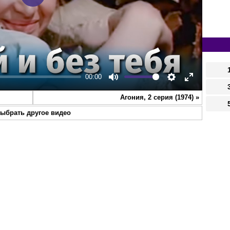
Play
00:00
Mute
Settings
Enter
Агония, 2 серия (1974)
»
fullscreen
ыбрать другое видео