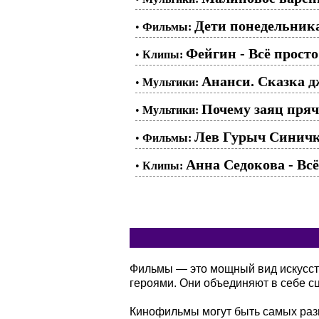
Дети понедельника
•
Фильмы:
Фейгин - Всё прост
•
Клипы:
Ананси. Сказка д
•
Мультики:
Почему заяц пряч
•
Мультики:
Лев Гурыч Синичк
•
Фильмы:
Анна Седокова - Вс
•
Клипы:
Фильмы — это мощный вид искусств
героями. Они объединяют в себе сц
Кинофильмы могут быть самых разн