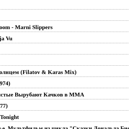
oom - Marni Slippers
ja Vu
олнцем (Filatov & Karas Mix)
974)
олстые Вырубают Качков в ММА
77)
 Tonight
е. Мультфильм из цикла "Сказки Дональда Бисс