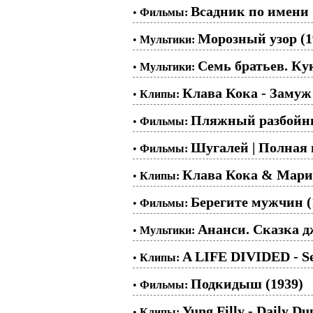
Всадник по имени 
•
Фильмы:
Морозный узор (1
•
Мультики:
Семь братьев. К
•
Мультики:
Клава Кока - Замуж
•
Клипы:
Пляжный разбойни
•
Фильмы:
Шугалей | Полная 
•
Фильмы:
Клава Кока & Мари
•
Клипы:
Берегите мужчин (
•
Фильмы:
Ананси. Сказка д
•
Мультики:
A LIFE DIVIDED - Se
•
Клипы:
Подкидыш (1939)
•
Фильмы:
Yung Filly - Daily D
•
Клипы: