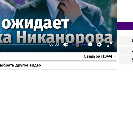
Play
00:00
Mute
Settings
Enter
Свадьба (1944)
»
fullscreen
ыбрать другое видео