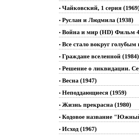
Чайковский, 1 серия (1969
•
Руслан и Людмила (1938)
•
Война и мир (HD) Фильм 4 
•
Все стало вокруг голубым 
•
Граждане вселенной (1984)
•
Решение о ликвидации. Сер
•
Весна (1947)
•
Неподдающиеся (1959)
•
Жизнь прекрасна (1980)
•
Кодовое название "Южный 
•
Исход (1967)
•