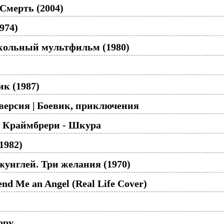
Смерть (2004)
974)
укольный мультфильм (1980)
к (1987)
версия | Боевик, приключения
 Краймбрери - Шкура
1982)
жунглей. Три желания (1970)
nd Me an Angel (Real Life Cover)
uppy