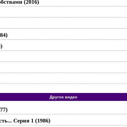
обствами (2016)
84)
)
Другое видео
77)
ть... Серия 1 (1986)