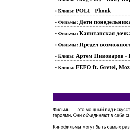
POLI - Phonk
•
Клипы:
Дети понедельника
•
Фильмы:
Капитанская дочка
•
Фильмы:
Предел возможного
•
Фильмы:
Артем Пивоваров - 
•
Клипы:
FEFO ft. Gretel, Moz
•
Клипы:
Фильмы — это мощный вид искусств
героями. Они объединяют в себе сц
Кинофильмы могут быть самых разн