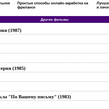
ильное
Простые способы онлайн-заработка на
Лучший
фрилансе
и личн
Другие фильмы
рия (1987)
серия (1985)
икла "По Вашему письму" (1983)