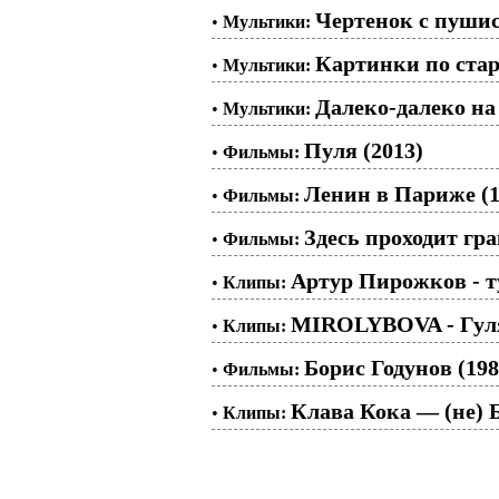
Чертенок с пушис
•
Мультики:
Картинки по стар
•
Мультики:
Далеко-далеко на 
•
Мультики:
Пуля (2013)
•
Фильмы:
Ленин в Париже (1
•
Фильмы:
Здесь проходит гра
•
Фильмы:
Артур Пирожков 
•
Клипы:
MIROLYBOVA - Гул
•
Клипы:
Борис Годунов (198
•
Фильмы:
Клава Кока — (не) 
•
Клипы: