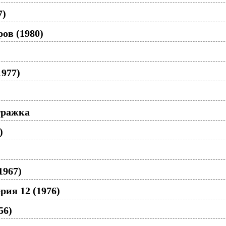
7)
ов (1980)
1977)
тражка
)
1967)
рия 12 (1976)
56)