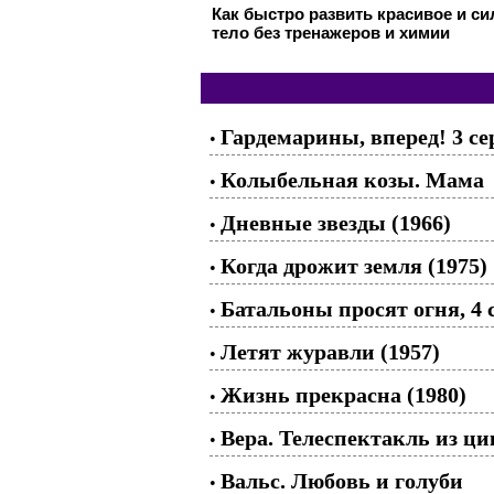
Как быстро развить красивое и с
тело без тренажеров и химии
Гардемарины, вперед! 3 се
•
Колыбельная козы. Мама
•
Дневные звезды (1966)
•
Когда дрожит земля (1975)
•
Батальоны просят огня, 4 
•
Летят журавли (1957)
•
Жизнь прекрасна (1980)
•
Вера. Телеспектакль из ц
•
Вальс. Любовь и голуби
•