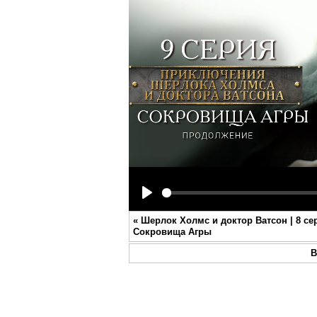
Play
«
Шерлок Холмс и доктор Ватсон | 8 сер
Сокровища Агры
В