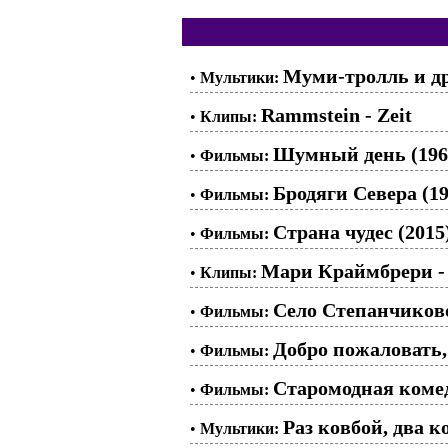
Муми-тролль и др
•
Мультики:
Rammstein - Zeit
•
Клипы:
Шумный день (196
•
Фильмы:
Бродяги Севера (19
•
Фильмы:
Страна чудес (2015
•
Фильмы:
Мари Краймбрери - 
•
Клипы:
Село Степанчиково 
•
Фильмы:
Добро пожаловать,
•
Фильмы:
Старомодная комед
•
Фильмы:
Раз ковбой, два ко
•
Мультики: