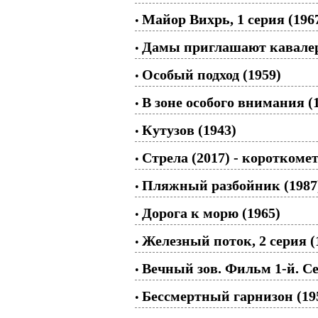
Майор Вихрь, 1 серия (196
•
Дамы приглашают кавалер
•
Особый подход (1959)
•
В зоне особого внимания (
•
Кутузов (1943)
•
Стрела (2017) - короткоме
•
Пляжный разбойник (1987
•
Дорога к морю (1965)
•
Железный поток, 2 серия (
•
Вечный зов. Фильм 1-й. Се
•
Бессмертный гарнизон (19
•