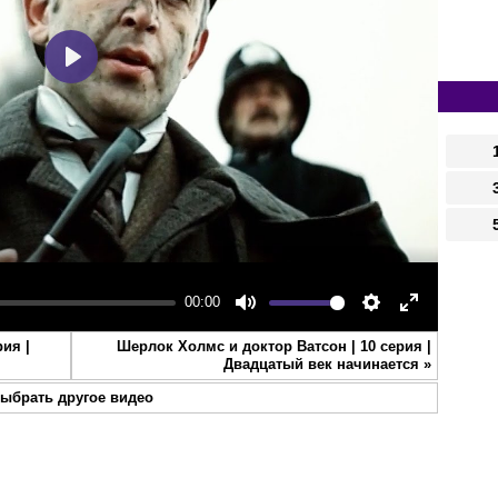
Play
00:00
Mute
Settings
Enter
ия |
Шерлок Холмс и доктор Ватсон | 10 серия |
fullscreen
Двадцатый век начинается
»
ыбрать другое видео