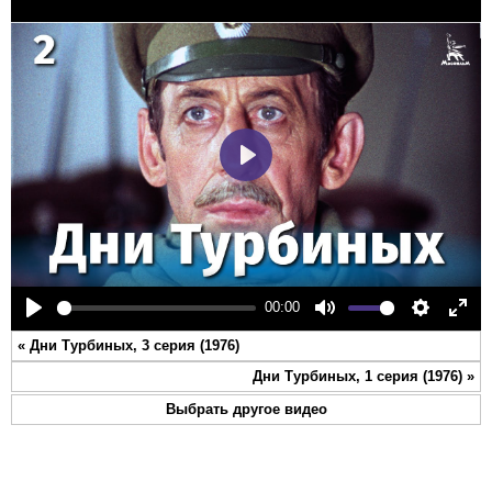
Play
00:00
Play
Mute
Settings
Ente
«
Дни Турбиных, 3 серия (1976)
full
Дни Турбиных, 1 серия (1976)
»
Выбрать другое видео