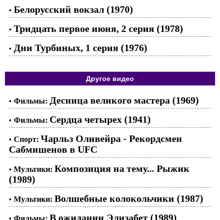
Белорусский вокзал (1970)
•
Тридцать первое июня, 2 серия (1978)
•
Дни Турбиных, 1 серия (1976)
•
Другое видео
Десница великого мастера (1969)
•
Фильмы:
Сердца четырех (1941)
•
Фильмы:
Чарльз Оливейра - Рекордсмен
•
Спорт:
Сабмишенов в UFC
Композиция на тему... Рыжик
•
Мультики:
(1989)
Волшебные колокольчики (1987)
•
Мультики:
В ожидании Элизабет (1989)
•
Фильмы: