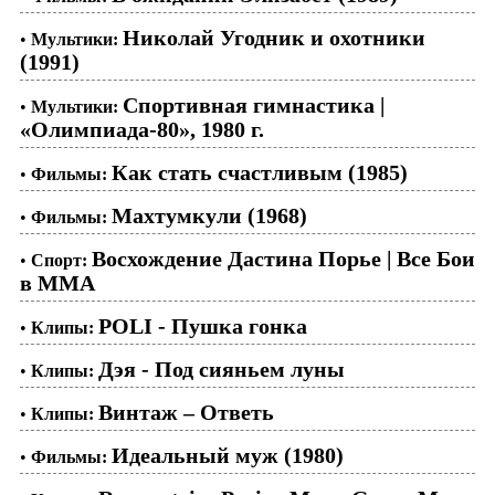
Николай Угодник и охотники
•
Мультики:
(1991)
Спортивная гимнастика |
•
Мультики:
«Олимпиада-80», 1980 г.
Как стать счастливым (1985)
•
Фильмы:
Махтумкули (1968)
•
Фильмы:
Восхождение Дастина Порье | Все Бои
•
Спорт:
в ММА
POLI - Пушка гонка
•
Клипы:
Дэя - Под сияньем луны
•
Клипы:
Винтаж – Ответь
•
Клипы:
Идеальный муж (1980)
•
Фильмы: