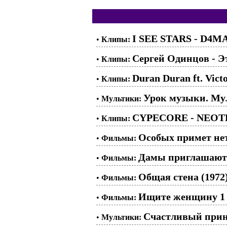
I SEE STARS - D4
•
Клипы:
Сергей Одинцов - Э
•
Клипы:
Duran Duran ft. Vic
•
Клипы:
Урок музыки. Мул
•
Мультики:
CYPECORE - NEOT
•
Клипы:
Особых примет нет,
•
Фильмы:
Дамы приглашают 
•
Фильмы:
Общая стена (1972
•
Фильмы:
Ищите женщину 1 с
•
Фильмы:
Счастливый прин
•
Мультики: