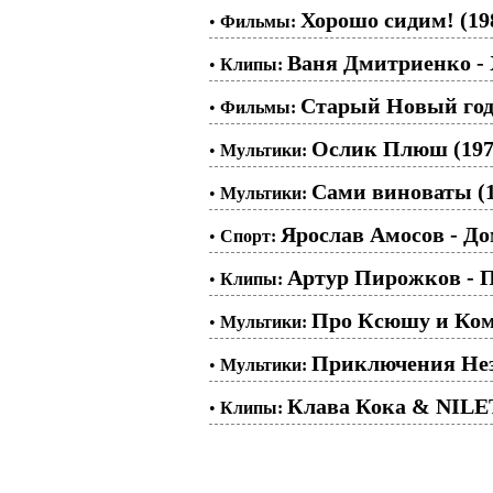
Хорошо сидим! (19
•
Фильмы:
Ваня Дмитриенко -
•
Клипы:
Старый Новый год,
•
Фильмы:
Ослик Плюш (197
•
Мультики:
Сами виноваты (1
•
Мультики:
Ярослав Амосов - 
•
Спорт:
Артур Пирожков - 
•
Клипы:
Про Ксюшу и Ком
•
Мультики:
Приключения Незн
•
Мультики:
Клава Кока & NILE
•
Клипы: