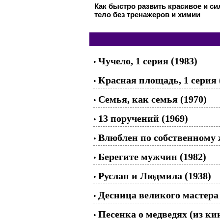
Как быстро развить красивое и с
тело без тренажеров и химии
Чучело, 1 серия (1983)
•
Красная площадь, 1 серия 
•
Семья, как семья (1970)
•
13 поручений (1969)
•
Влюблен по собственному 
•
Берегите мужчин (1982)
•
Руслан и Людмила (1938)
•
Десница великого мастера 
•
Песенка о медведях (из к
•