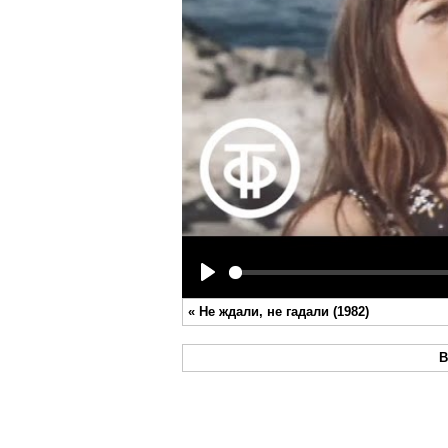
Play
«
Не ждали, не гадали (1982)
В