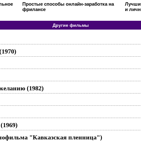
ильное
Простые способы онлайн-заработка на
Лучший
фрилансе
и личн
Другие фильмы
(1970)
желанию (1982)
(1969)
инофильма "Кавказская пленница")