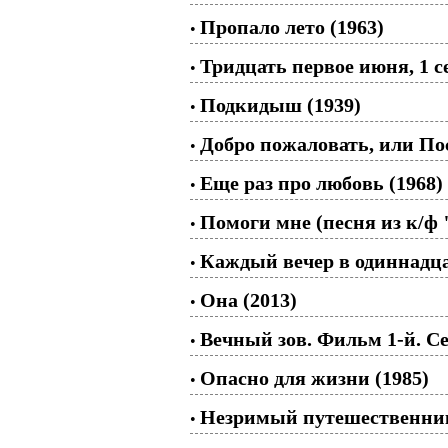
Пропало лето (1963)
•
Тридцать первое июня, 1 с
•
Подкидыш (1939)
•
Добро пожаловать, или По
•
Еще раз про любовь (1968)
•
Помоги мне (песня из к/ф
•
Каждый вечер в одиннадца
•
Она (2013)
•
Вечный зов. Фильм 1-й. Се
•
Опасно для жизни (1985)
•
Незримый путешественник
•