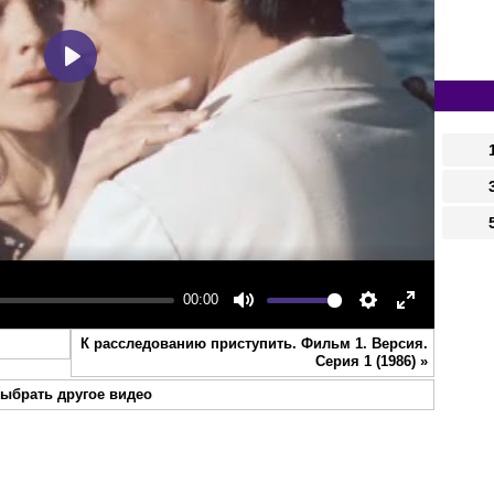
Play
00:00
Mute
Settings
Enter
К расследованию приступить. Фильм 1. Версия.
fullscreen
Серия 1 (1986)
»
ыбрать другое видео