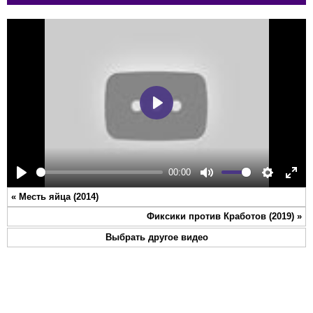
Play
00:00
Play
Mute
Settings
Ente
«
Месть яйца (2014)
full
Фиксики против Кработов (2019)
»
Выбрать другое видео