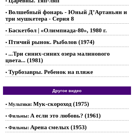
Царевны. Тяп-ляп
•
Волшебный фонарь - Юный Д’Артаньян и
•
три мушкетера - Серия 8
Баскетбол | «Олимпиада-80», 1980 г.
•
Птичий рынок. Рыболов (1974)
•
...Три синих-синих озера малинового
•
цвета... (1981)
Турбозавры. Ребенок на пляже
•
Другое видео
Мук-скороход (1975)
•
Мультики:
А если это любовь? (1961)
•
Фильмы:
Арена смелых (1953)
•
Фильмы: