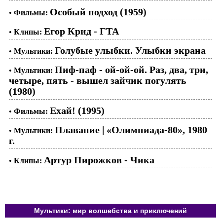
Особый подход (1959)
•
Фильмы:
Егор Крид - ГТА
•
Клипы:
Голубые улыбки. Улыбки экрана
•
Мультики:
Пиф-паф - ой-ой-ой. Раз, два, три,
•
Мультики:
четыре, пять - вышел зайчик погулять
(1980)
Ехай! (1995)
•
Фильмы:
Плавание | «Олимпиада-80», 1980
•
Мультики:
г.
Артур Пирожков - Чика
•
Клипы:
Мультики: мир волшебства и приключений