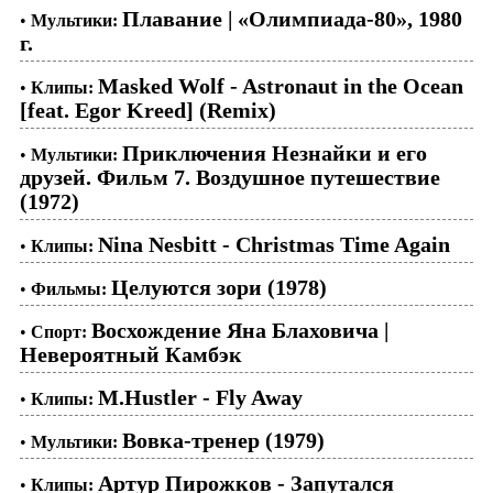
Плавание | «Олимпиада-80», 1980
•
Мультики:
г.
Masked Wolf - Astronaut in the Ocean
•
Клипы:
[feat. Egor Kreed] (Remix)
Приключения Незнайки и его
•
Мультики:
друзей. Фильм 7. Воздушное путешествие
(1972)
Nina Nesbitt - Christmas Time Again
•
Клипы:
Целуются зори (1978)
•
Фильмы:
Восхождение Яна Блаховича |
•
Спорт:
Невероятный Камбэк
M.Hustler - Fly Away
•
Клипы:
Вовка-тренер (1979)
•
Мультики:
Артур Пирожков - Запутался
•
Клипы: