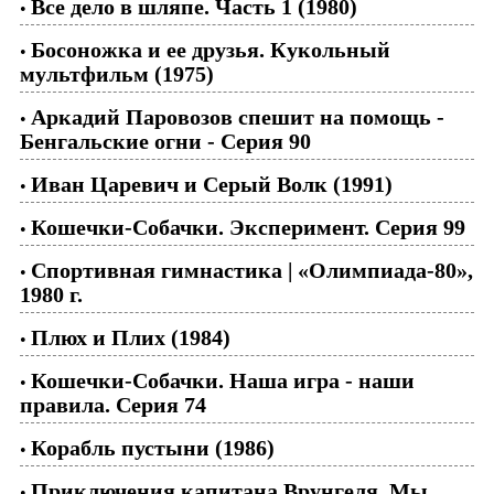
Все дело в шляпе. Часть 1 (1980)
•
Босоножка и ее друзья. Кукольный
•
мультфильм (1975)
Аркадий Паровозов спешит на помощь -
•
Бенгальские огни - Серия 90
Иван Царевич и Серый Волк (1991)
•
Кошечки-Собачки. Эксперимент. Серия 99
•
Спортивная гимнастика | «Олимпиада-80»,
•
1980 г.
Плюх и Плих (1984)
•
Кошечки-Собачки. Наша игра - наши
•
правила. Серия 74
Корабль пустыни (1986)
•
Приключения капитана Врунгеля. Мы
•