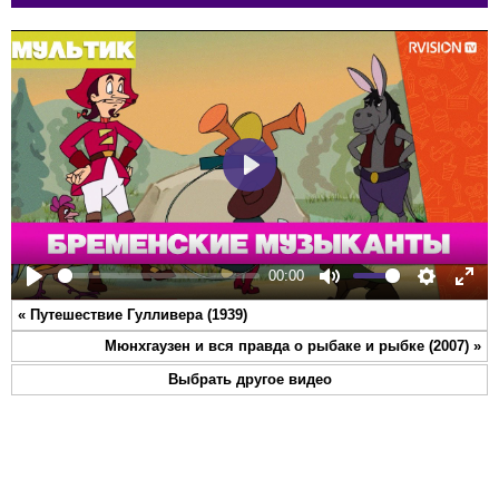
Play
00:00
Play
Mute
Settings
Ente
«
Путешествие Гулливера (1939)
full
Мюнхгаузен и вся правда о рыбаке и рыбке (2007)
»
Выбрать другое видео