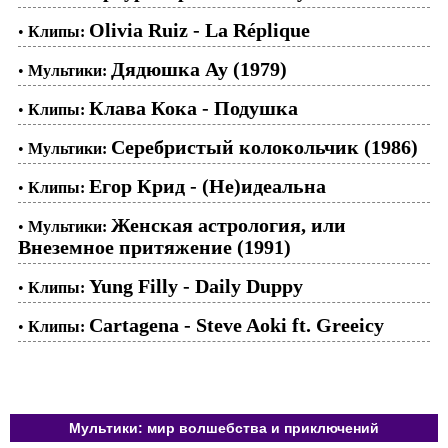
Olivia Ruiz - La Réplique
•
Клипы:
Дядюшка Ау (1979)
•
Мультики:
Клава Кока - Подушка
•
Клипы:
Серебристый колокольчик (1986)
•
Мультики:
Егор Крид - (Не)идеальна
•
Клипы:
Женская астрология, или
•
Мультики:
Внеземное притяжение (1991)
Yung Filly - Daily Duppy
•
Клипы:
Cartagena - Steve Aoki ft. Greeicy
•
Клипы:
Мультики: мир волшебства и приключений