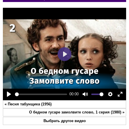
Play
00:00
Play
Mute
Settings
Ente
«
Песня табунщика (1956)
full
О бедном гусаре замолвите слово, 1 серия (1980)
»
Выбрать другое видео