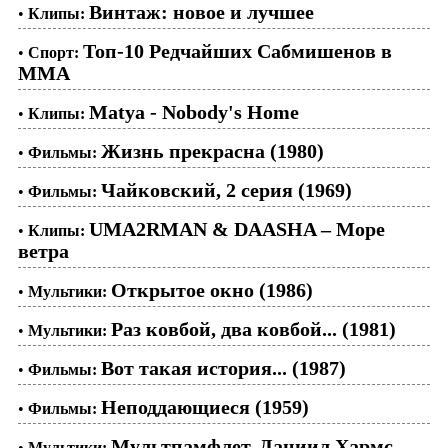
Винтаж: новое и лучшее
•
Клипы:
Топ-10 Редчайших Сабмишенов в
•
Спорт:
ММА
Matya - Nobody's Home
•
Клипы:
Жизнь прекрасна (1980)
•
Фильмы:
Чайковский, 2 серия (1969)
•
Фильмы:
UMA2RMAN & DAASHA – Море
•
Клипы:
ветра
Открытое окно (1986)
•
Мультики:
Раз ковбой, два ковбой... (1981)
•
Мультики:
Вот такая история... (1987)
•
Фильмы:
Неподдающиеся (1959)
•
Фильмы:
Мультпамфлет. Даниил Хармс
•
Мультики: