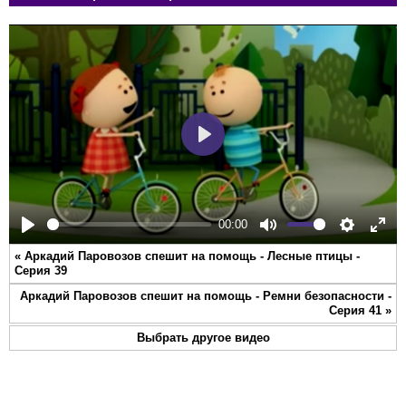
Play
00:00
Play
Mute
Settings
Ente
«
Аркадий Паровозов спешит на помощь - Лесные птицы -
full
Серия 39
Аркадий Паровозов спешит на помощь - Ремни безопасности -
Cерия 41
»
Выбрать другое видео