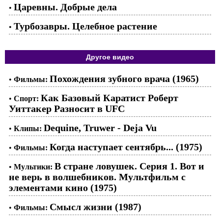
Царевны. Добрые дела
•
Турбозавры. Целебное растение
•
Другое видео
Похождения зубного врача (1965)
•
Фильмы:
Как Базовый Каратист Роберт
•
Спорт:
Уиттакер Разносит в UFC
Dequine, Truwer - Deja Vu
•
Клипы:
Когда наступает сентябрь... (1975)
•
Фильмы:
В стране ловушек. Серия 1. Вот и
•
Мультики:
не верь в волшебников. Мультфильм с
элементами кино (1975)
Смысл жизни (1987)
•
Фильмы: