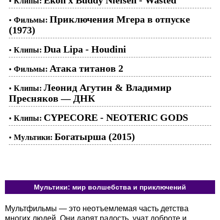
•
Клипы:
Приключения Мгера в отпуске
•
Фильмы:
(1973)
Dua Lipa - Houdini
•
Клипы:
Атака титанов 2
•
Фильмы:
Леонид Агутин & Владимир
•
Клипы:
Пресняков — ДНК
CYPECORE - NEOTERIC GODS
•
Клипы:
Богатырша (2015)
•
Мультики:
Мультики: мир волшебства и приключений
Мультфильмы — это неотъемлемая часть детства
многих людей. Они дарят радость, учат доброте и