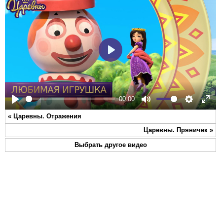
Play
00:00
Play
Mute
Settings
Ente
«
Царевны. Отражения
full
Царевны. Пряничек
»
Выбрать другое видео