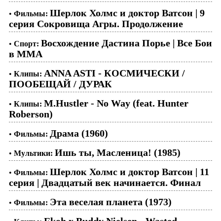
Шерлок Холмс и доктор Ватсон | 9
•
Фильмы:
серия Сокровища Агры. Продолжение
Восхождение Дастина Порье | Все Бои
•
Спорт:
в ММА
ANNA ASTI - КОСМИЧЕСКИ /
•
Клипы:
ПООБЕЩАЙ / ДУРАК
M.Hustler - No Way (feat. Hunter
•
Клипы:
Roberson)
Драма (1960)
•
Фильмы:
Ишь ты, Масленица! (1985)
•
Мультики:
Шерлок Холмс и доктор Ватсон | 11
•
Фильмы:
серия | Двадцатый век начинается. Финал
Эта веселая планета (1973)
•
Фильмы:
Ekoh x Buddy Nielsen - Wasted