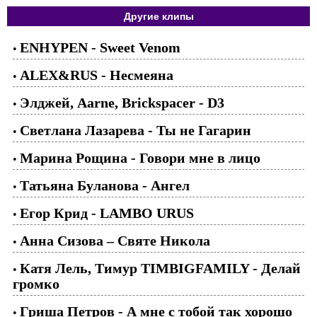
Другие клипы
ENHYPEN - Sweet Venom
•
ALEX&RUS - Несмеяна
•
Элджей, Aarne, Brickspacer - D3
•
Светлана Лазарева - Ты не Гагарин
•
Марина Рощина - Говори мне в лицо
•
Татьяна Буланова - Ангел
•
Егор Крид - LAMBO URUS
•
Анна Сизова – Святе Никола
•
Катя Лель, Тимур TIMBIGFAMILY - Делай
•
громко
Гриша Петров - А мне с тобой так хорошо
•