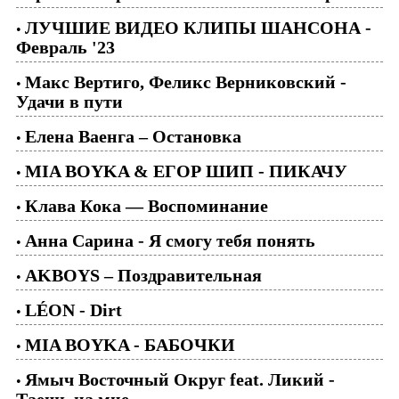
ЛУЧШИЕ ВИДЕО КЛИПЫ ШАНСОНА -
•
Февраль '23
Макс Вертиго, Феликс Верниковский -
•
Удачи в пути
Елена Ваенга – Остановка
•
MIA BOYKA & ЕГОР ШИП - ПИКАЧУ
•
Клава Кока — Воспоминание
•
Анна Сарина - Я смогу тебя понять
•
AKBOYS – Поздравительная
•
LÉON - Dirt
•
MIA BOYKA - БАБОЧКИ
•
Ямыч Восточный Округ feat. Ликий -
•
Таешь на мне