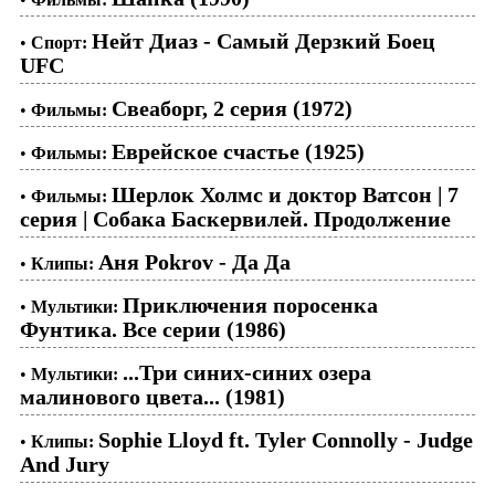
Нейт Диаз - Самый Дерзкий Боец
•
Спорт:
UFC
Свеаборг, 2 серия (1972)
•
Фильмы:
Еврейское счастье (1925)
•
Фильмы:
Шерлок Холмс и доктор Ватсон | 7
•
Фильмы:
серия | Собака Баскервилей. Продолжение
Аня Pokrov - Да Да
•
Клипы:
Приключения поросенка
•
Мультики:
Фунтика. Все серии (1986)
...Три синих-синих озера
•
Мультики:
малинового цвета... (1981)
Sophie Lloyd ft. Tyler Connolly - Judge
•
Клипы:
And Jury