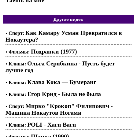
Другое видео
Как Камару Усман Превратился в
•
Спорт:
Нокаутера?
Подранки (1977)
•
Фильмы:
Ольга Серябкина - Пусть будет
•
Клипы:
лучше год
Клава Кока — Бумеранг
•
Клипы:
Егор Крид - Была не была
•
Клипы:
Мирко "Крокоп" Филипович -
•
Спорт:
Машина Нокаутов Ногами
POLI - Хаги Ваги
•
Клипы:
Шапка (1990)
•
Фильмы: