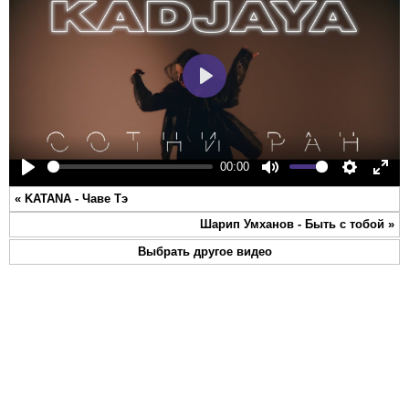
Play
00:00
Play
Mute
Settings
Ente
«
KATANA - Чаве Тэ
full
Шарип Умханов - Быть с тобой
»
Выбрать другое видео