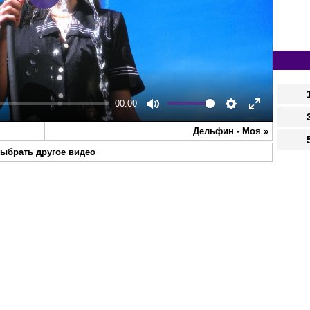
Play
00:00
Mute
Settings
Enter
Дельфин - Моя
»
fullscreen
ыбрать другое видео