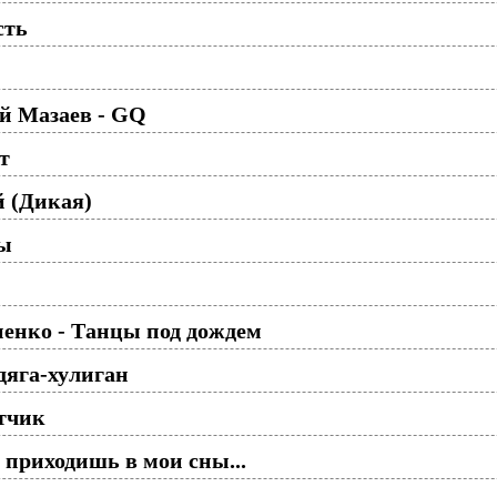
сть
ей Мазаев - GQ
т
й (Дикая)
ды
нко - Танцы под дождем
дяга-хулиган
тчик
приходишь в мои сны...