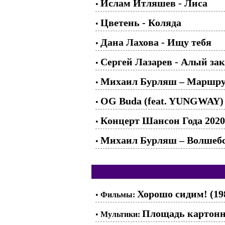
Ислам Итляшев - Лиса
•
Цветень - Коляда
•
Дана Лахова - Ищу тебя
•
Сергей Лазарев - Алый зак
•
Михаил Бурляш – Маршру
•
OG Buda (feat. YUNGWAY) 
•
Концерт Шансон Года 2020 
•
Михаил Бурляш – Волшебс
•
Хорошо сидим! (19
•
Фильмы:
Площадь картонны
•
Мультики: