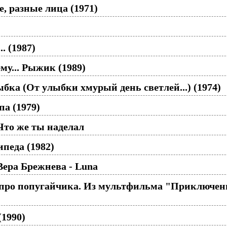
, разные лица (1971)
. (1987)
му... Рыжик (1989)
бка (От улыбки хмурый день светлей...) (1974)
а (1979)
Что же ты наделал
педа (1982)
ера Брежнева - Luna
 про попугайчика. Из мультфильма "Приключен
(1990)