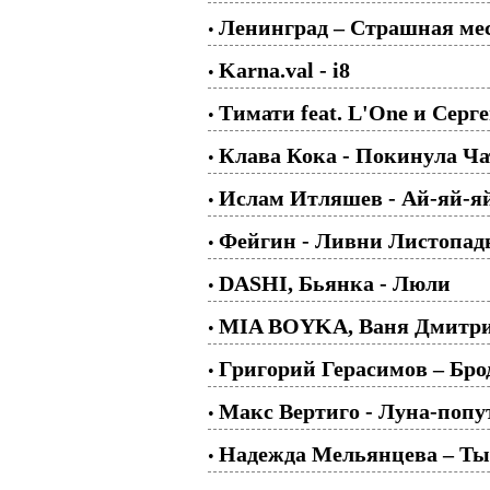
Ленинград – Страшная ме
•
Karna.val - i8
•
Тимати feat. L'One и Серг
•
Клава Кока - Покинула Ча
•
Ислам Итляшев - Ай-яй-я
•
Фейгин - Ливни Листопа
•
DASHI, Бьянка - Люли
•
MIA BOYKA, Ваня Дмитрие
•
Григорий Герасимов – Бро
•
Макс Вертиго - Луна-попу
•
Надежда Мельянцева – Ты 
•