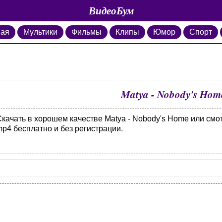
ВидеоБум
ная
Мультики
Фильмы
Клипы
Юмор
Спорт
Matya - Nobody's Hom
Скачать в хорошем качестве Matya - Nobody's Home или смо
p4 бесплатно и без регистрации.