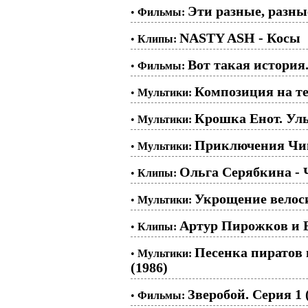
Эти разные, разные
•
Фильмы:
NASTY ASH - Косы
•
Клипы:
Вот такая история..
•
Фильмы:
Композиция на те
•
Мультики:
Крошка Енот. Улы
•
Мультики:
Приключения Чип
•
Мультики:
Ольга Серябкина - 
•
Клипы:
Укрощение велоси
•
Мультики:
Артур Пирожков и В
•
Клипы:
Песенка пиратов
•
Мультики:
(1986)
Зверобой. Серия 1 
•
Фильмы: