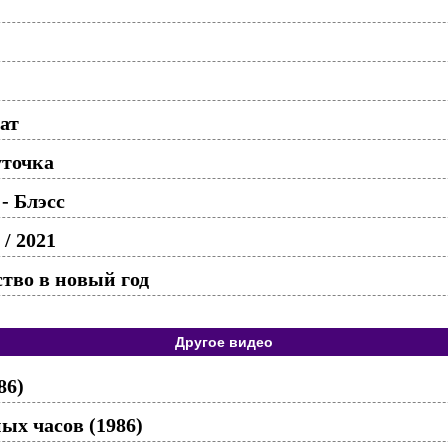
ат
точка
- Блэсс
/ 2021
тво в новый год
Другое видео
86)
х часов (1986)