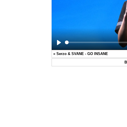
Play
«
Serzo & SVANE - GO INSANE
В