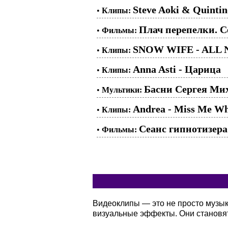
Steve Aoki & Quintin
•
Клипы:
Плач перепелки. Се
•
Фильмы:
SNOW WIFE - ALL
•
Клипы:
Anna Asti - Царица
•
Клипы:
Басни Сергея Мих
•
Мультики:
Andrea - Miss Me W
•
Клипы:
Сеанс гипнотизера 
•
Фильмы:
Видеоклипы — это не просто музы
визуальные эффекты. Они становя