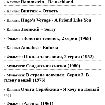
Rammstein - Deutschland
•
Клипы:
Винтаж – Ответь
•
Клипы:
Hugo's Voyage - A Friend Like You
•
Клипы:
Звонкий – Sorry
•
Клипы:
Золотой теленок, 2 серия (1968)
•
Фильмы:
Annalisa - Euforia
•
Клипы:
Школа злословия, 2 серия (1952)
•
Фильмы:
Солдатская сказка (1980)
•
Мультики:
В стране ловушек. Серия 3. В
•
Мультики:
плену вещей (1976)
Ольга Серябкина - Я хочу на Новый
•
Клипы:
год
Алёнка (1961)
•
Фильмы: