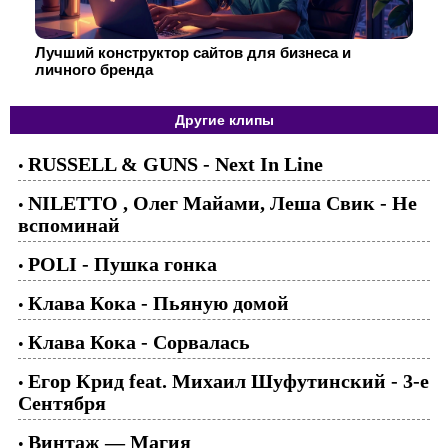
Лучший конструктор сайтов для бизнеса и
личного бренда
Другие клипы
RUSSELL & GUNS - Next In Line
•
NILETTO , Олег Майами, Леша Свик - Не
•
вспоминай
POLI - Пушка гонка
•
Клава Кока - Пьяную домой
•
Клава Кока - Сорвалась
•
Егор Крид feat. Михаил Шуфутинский - 3-е
•
Сентября
Винтаж — Магия
•