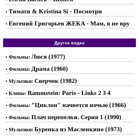
Тимати & Kristina Si - Посмотри
•
Евгений Григорьев ЖЕКА - Мам, я не вру
•
Другое видео
Люся (1977)
•
Фильмы:
Драма (1960)
•
Фильмы:
Сверчок (1982)
•
Мультики:
Rammstein: Paris - Links 2 3 4
•
Клипы:
"Циклон" начнется ночью (1966)
•
Фильмы:
Плач перепелки. Серия 1 (1990)
•
Фильмы:
Буренка из Масленкино (1973)
•
Мультики: