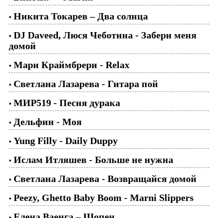
Никита Токарев – Два солнца
•
DJ Daveed, Люся Чеботина - Забери меня
•
домой
Мари Краймбрери - Relax
•
Светлана Лазарева - Гитара пой
•
МИР519 - Песня дурака
•
Дельфин - Моя
•
Yung Filly - Daily Duppy
•
Ислам Итляшев - Больше не нужна
•
Светлана Лазарева - Возвращайся домой
•
Peezy, Ghetto Baby Boom - Marni Slippers
•
Елена Ваенга – Шопен
•