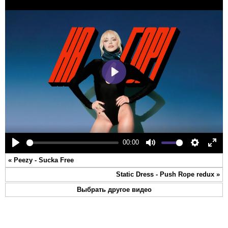
Play
00:00
Play
Mute
Settings
Ente
«
Peezy - Sucka Free
full
Static Dress - Push Rope redux
»
Выбрать другое видео