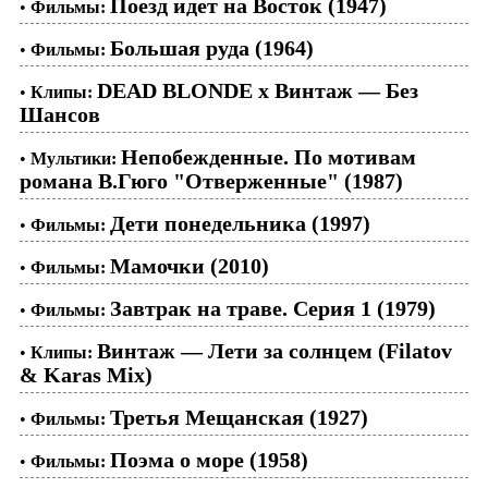
Поезд идет на Восток (1947)
•
Фильмы:
Большая руда (1964)
•
Фильмы:
DEAD BLONDE x Винтаж — Без
•
Клипы:
Шансов
Непобежденные. По мотивам
•
Мультики:
романа В.Гюго "Отверженные" (1987)
Дети понедельника (1997)
•
Фильмы:
Мамочки (2010)
•
Фильмы:
Завтрак на траве. Серия 1 (1979)
•
Фильмы:
Винтаж — Лети за солнцем (Filatov
•
Клипы:
& Karas Mix)
Третья Мещанская (1927)
•
Фильмы:
Поэма о море (1958)
•
Фильмы: