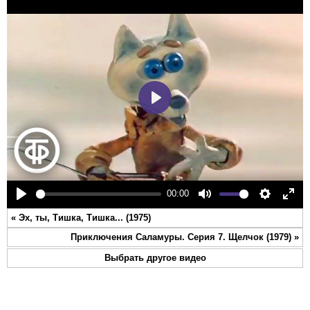
Play
00:00
Play
Mute
Settings
Ente
«
Эх, ты, Тишка, Тишка... (1975)
full
Приключения Саламуры. Серия 7. Щелчок (1979)
»
Выбрать другое видео