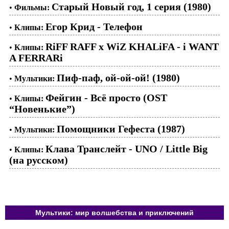
Старый Новый год, 1 серия (1980)
•
Фильмы:
Егор Крид - Телефон
•
Клипы:
RiFF RAFF x WiZ KHALiFA - i WANT
•
Клипы:
A FERRARi
Пиф-паф, ой-ой-ой! (1980)
•
Мультики:
Фейгин - Всё просто (OST
•
Клипы:
“Новенькие”)
Помощники Гефеста (1987)
•
Мультики:
Клава Транслейт - UNO / Little Big
•
Клипы:
(на русском)
Мультики: мир волшебства и приключений