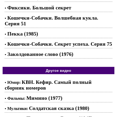
Фиксики. Большой секрет
•
Кошечки-Собачки. Волшебная кукла.
•
Серия 51
Пекка (1985)
•
Кошечки-Собачки. Секрет успеха. Серия 75
•
Заколдованное слово (1976)
•
Другое видео
КВН. Кефир. Самый полный
•
Юмор:
сборник номеров
Мимино (1977)
•
Фильмы:
Солдатская сказка (1980)
•
Мультики: