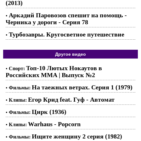
(2013)
Аркадий Паровозов спешит на помощь -
•
Черника у дороги - Серия 78
Турбозавры. Кругосветное путешествие
•
Другое видео
Топ-10 Лютых Нокаутов в
•
Спорт:
Российских ММА | Выпуск №2
На таежных ветрах. Серия 1 (1979)
•
Фильмы:
Егор Крид feat. Гуф - Автомат
•
Клипы:
Цирк (1936)
•
Фильмы:
Warhaus - Popcorn
•
Клипы:
Ищите женщину 2 серия (1982)
•
Фильмы: