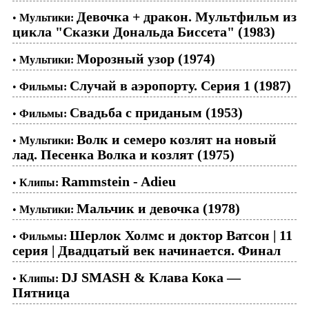
Девочка + дракон. Мультфильм из
•
Мультики:
цикла "Сказки Дональда Биссета" (1983)
Морозный узор (1974)
•
Мультики:
Случай в аэропорту. Серия 1 (1987)
•
Фильмы:
Свадьба с приданым (1953)
•
Фильмы:
Волк и семеро козлят на новый
•
Мультики:
лад. Песенка Волка и козлят (1975)
Rammstein - Adieu
•
Клипы:
Мальчик и девочка (1978)
•
Мультики:
Шерлок Холмс и доктор Ватсон | 11
•
Фильмы:
серия | Двадцатый век начинается. Финал
DJ SMASH & Клава Кока —
•
Клипы:
Пятница