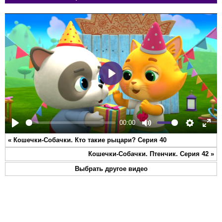
Play
00:00
Play
Mute
Settings
Ente
«
Кошечки-Собачки. Кто такие рыцари? Серия 40
full
Кошечки-Собачки. Птенчик. Серия 42
»
Выбрать другое видео