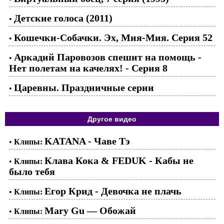
Детские голоса (2011)
•
Кошечки-Собачки. Эх, Мия-Мия. Серия 52
•
Аркадий Паровозов спешит на помощь -
•
Нет полетам на качелях! - Серия 8
Царевны. Праздничные серии
•
Другое видео
KATANA - Чаве Тэ
•
Клипы:
Клава Кока & FEDUK - Кабы не
•
Клипы:
было тебя
Егор Крид - Девочка не плачь
•
Клипы:
Mary Gu — Обожай
•
Клипы: