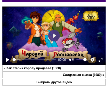
Play
00:00
Play
Mute
Settings
Ente
«
Как старик корову продавал (1980)
full
Солдатская сказка (1980)
»
Выбрать другое видео