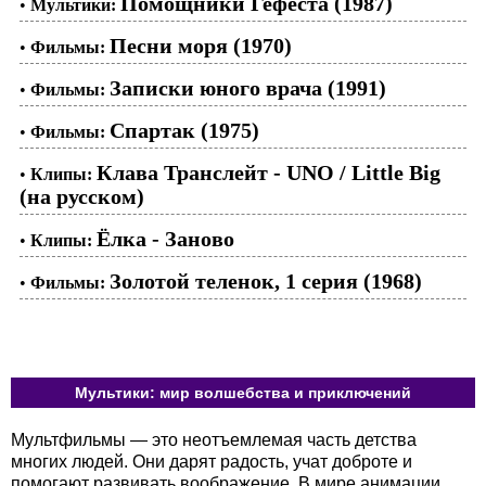
Помощники Гефеста (1987)
•
Мультики:
Песни моря (1970)
•
Фильмы:
Записки юного врача (1991)
•
Фильмы:
Спартак (1975)
•
Фильмы:
Клава Транслейт - UNO / Little Big
•
Клипы:
(на русском)
Ёлка - Заново
•
Клипы:
Золотой теленок, 1 серия (1968)
•
Фильмы:
Мультики: мир волшебства и приключений
Мультфильмы — это неотъемлемая часть детства
многих людей. Они дарят радость, учат доброте и
помогают развивать воображение. В мире анимации