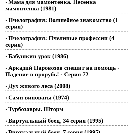
Мама для мамонтенка. Песенка
•
мамонтенка (1981)
Пчелография: Волшебное знакомство (1
•
серия)
Пчелография: Пчелиные профессии (4
•
серия)
Бабушкин урок (1986)
•
Аркадий Паровозов спешит на помощь -
•
Падение в прорубь! - Серия 72
Дух живого леса (2008)
•
Сами виноваты (1974)
•
Турбозавры. Шторм
•
Виртуальный боец, 34 серия (1995)
•
Виртуальный боец, 7 серия (1995)
•