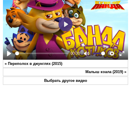
Play
00:00
Play
Mute
Settings
Ente
«
Переполох в джунглях (2015)
full
Малыш коала (2019)
»
Выбрать другое видео