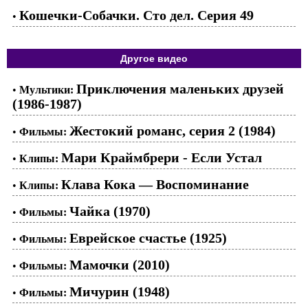
Кошечки-Собачки. Сто дел. Серия 49
•
Другое видео
Приключения маленьких друзей
•
Мультики:
(1986-1987)
Жестокий романс, серия 2 (1984)
•
Фильмы:
Мари Краймбрери - Если Устал
•
Клипы:
Клава Кока — Воспоминание
•
Клипы:
Чайка (1970)
•
Фильмы:
Еврейское счастье (1925)
•
Фильмы:
Мамочки (2010)
•
Фильмы:
Мичурин (1948)
•
Фильмы: