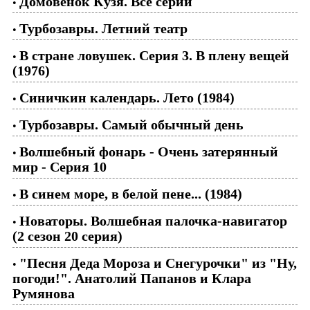
Домовенок Кузя. Все серии
•
Турбозавры. Летний театр
•
В стране ловушек. Серия 3. В плену вещей
•
(1976)
Синичкин календарь. Лето (1984)
•
Турбозавры. Самый обычный день
•
Волшебный фонарь - Очень затерянный
•
мир - Серия 10
В синем море, в белой пене... (1984)
•
Новаторы. Волшебная палочка-навигатор
•
(2 сезон 20 серия)
"Песня Деда Мороза и Снегурочки" из "Ну,
•
погоди!". Анатолий Папанов и Клара
Румянова