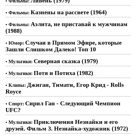
Ливень (1979)
•
Фильмы:
Казнены на рассвете (1964)
•
Фильмы:
Аэлита, не приставай к мужчинам
•
Фильмы:
(1988)
Случаи в Прямом Эфире, которые
•
Юмор:
Зашли Слишком Далеко! Топ 10
Северная сказка (1979)
•
Мультики:
Потя и Потиха (1982)
•
Мультики:
Джиган, Тимати, Егор Крид - Rolls
•
Клипы:
Royce
Сирил Ган - Следующий Чемпион
•
Спорт:
UFC?
Приключения Незнайки и его
•
Мультики:
друзей. Фильм 3. Незнайка-художник (1972)