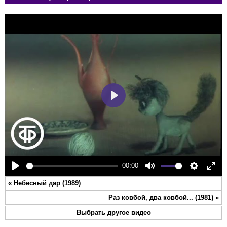
Play
00:00
Play
Mute
Settings
Ente
«
Небесный дар (1989)
full
Раз ковбой, два ковбой... (1981)
»
Выбрать другое видео