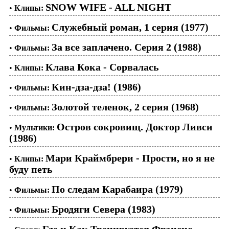
SNOW WIFE - ALL NIGHT
•
Клипы:
Служебный роман, 1 серия (1977)
•
Фильмы:
За все заплачено. Серия 2 (1988)
•
Фильмы:
Клава Кока - Сорвалась
•
Клипы:
Кин-дза-дза! (1986)
•
Фильмы:
Золотой теленок, 2 серия (1968)
•
Фильмы:
Остров сокровищ. Доктор Ливси
•
Мультики:
(1986)
Мари Краймбрери - Прости, но я не
•
Клипы:
буду петь
По следам Карабаира (1979)
•
Фильмы:
Бродяги Севера (1983)
•
Фильмы: