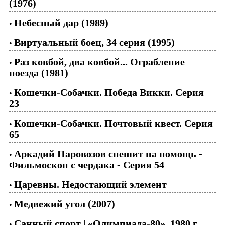
(1976)
Небесный дар (1989)
•
Виртуальный боец, 34 серия (1995)
•
Раз ковбой, два ковбой... Ограбление
•
поезда (1981)
Кошечки-Собачки. Победа Викки. Серия
•
23
Кошечки-Собачки. Почтовый квест. Серия
•
65
Аркадий Паровозов спешит на помощь -
•
Фильмоскоп с чердака - Серия 54
Царевны. Недостающий элемент
•
Медвежий угол (2007)
•
Санный спорт | «Олимпиада-80», 1980 г.
•