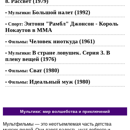
8. Рассвет (1979)
Большой налет (1992)
•
Мультики:
Энтони "Рамбл" Джонсон - Король
•
Спорт:
Нокаутов в ММА
Человек ниоткуда (1961)
•
Фильмы:
В стране ловушек. Серия 3. В
•
Мультики:
плену вещей (1976)
Сват (1980)
•
Фильмы:
Идеальный муж (1980)
•
Фильмы:
Мультики: мир волшебства и приключений
Мультфильмы — это неотъемлемая часть детства
многих людей. Они дарят радость, учат доброте и