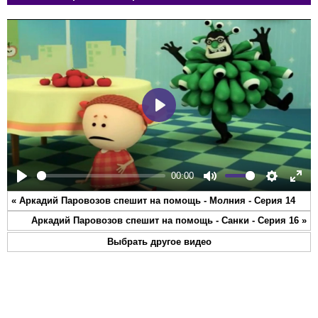
Play
00:00
Play
Mute
Settings
Ente
«
Аркадий Паровозов спешит на помощь - Молния - Серия 14
full
Аркадий Паровозов спешит на помощь - Санки - Серия 16
»
Выбрать другое видео