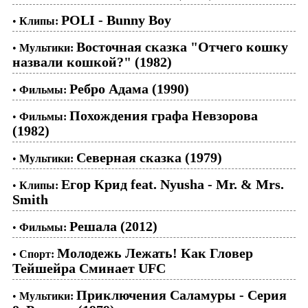
POLI - Bunny Boy
•
Клипы:
Восточная сказка "Отчего кошку
•
Мультики:
назвали кошкой?" (1982)
Ребро Адама (1990)
•
Фильмы:
Похождения графа Невзорова
•
Фильмы:
(1982)
Северная сказка (1979)
•
Мультики:
Егор Крид feat. Nyusha - Mr. & Mrs.
•
Клипы:
Smith
Решала (2012)
•
Фильмы:
Молодежь Лежать! Как Гловер
•
Спорт:
Тейшейра Сминает UFC
Приключения Саламуры - Серия
•
Мультики: