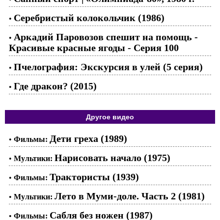
Серебристый колокольчик (1986)
•
Аркадий Паровозов спешит на помощь -
•
Красивые красные ягоды - Серия 100
Пчелография: Экскурсия в улей (5 серия)
•
Где дракон? (2015)
•
Другое видео
Дети греха (1989)
•
Фильмы:
Нарисовать начало (1975)
•
Мультики:
Трактористы (1939)
•
Фильмы:
Лето в Муми-доле. Часть 2 (1981)
•
Мультики:
Сабля без ножен (1987)
•
Фильмы: