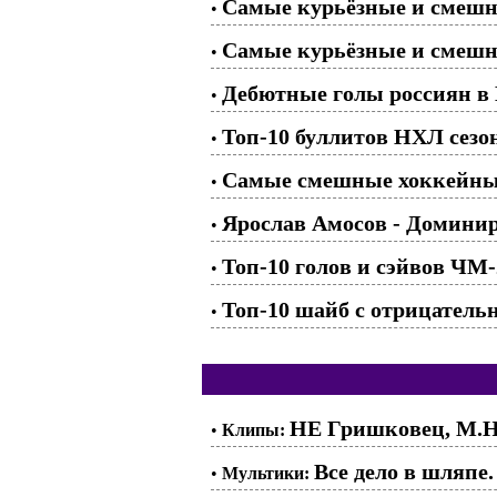
Самые курьёзные и смешн
•
Самые курьёзные и смешн
•
Дебютные голы россиян в
•
Топ-10 буллитов НХЛ сезон
•
Самые смешные хоккейные
•
Ярослав Амосов - Домин
•
Топ-10 голов и сэйвов ЧМ-
•
Топ-10 шайб с отрицатель
•
НЕ Гришковец, M.H
•
Клипы:
Все дело в шляпе.
•
Мультики: