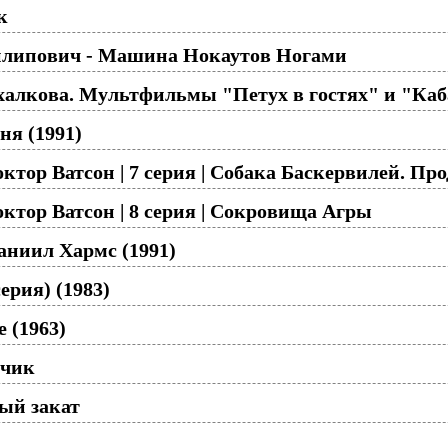
к
липович - Машина Нокаутов Ногами
алкова. Мультфильмы "Петух в гостях" и "Каба
ня (1991)
ктор Ватсон | 7 серия | Собака Баскервилей. Пр
ктор Ватсон | 8 серия | Сокровища Агры
аниил Хармс (1991)
ерия) (1983)
 (1963)
тчик
ый закат