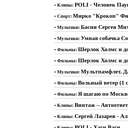
POLI - Человек Пау
•
Клипы:
Мирко "Крокоп" Фи
•
Спорт:
Басни Сергея Мих
•
Мультики:
Умная собачка Со
•
Мультики:
Шерлок Холмс и до
•
Фильмы:
Шерлок Холмс и до
•
Фильмы:
Мультпамфлет. Д
•
Мультики:
Вольный ветер (1 с
•
Фильмы:
Я шагаю по Москве
•
Фильмы:
Винтаж – Автоотве
•
Клипы:
Сергей Лазарев - Ал
•
Клипы:
POLI - Хаги Ваги
•
Клипы: