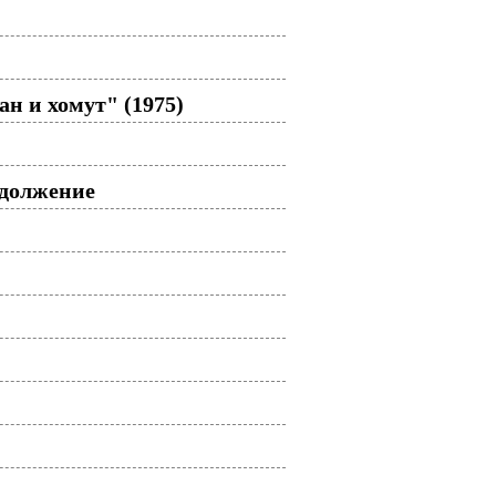
н и хомут" (1975)
одолжение