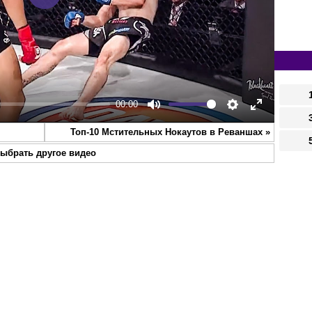
Play
00:00
Mute
Settings
Enter
Топ-10 Мстительных Нокаутов в Реваншах
»
fullscreen
ыбрать другое видео