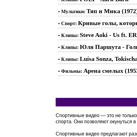
Тяп и Мика (1972
•
Мультики:
Кривые голы, кото
•
Спорт:
Steve Aoki - Us ft. 
•
Клипы:
Юля Паршута - Гол
•
Клипы:
Luísa Sonza, Tokisch
•
Клипы:
Арена смелых (195
•
Фильмы:
Спортивные видео — это не только
спорта. Они позволяют окунуться 
Спортивные видео предлагают разн