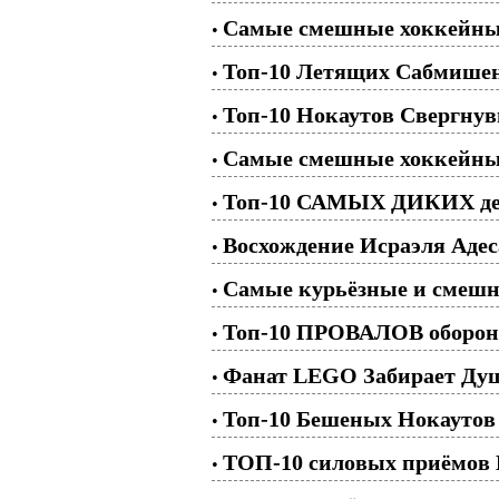
Самые смешные хоккейные
•
Топ-10 Летящих Сабмише
•
Топ-10 Нокаутов Свергну
•
Самые смешные хоккейные 
•
Топ-10 САМЫХ ДИКИХ де
•
Восхождение Исраэля Адес
•
Самые курьёзные и смешн
•
Топ-10 ПРОВАЛОВ обороны
•
Фанат LEGO Забирает Душ
•
Топ-10 Бешеных Нокаутов
•
ТОП-10 силовых приёмов 
•