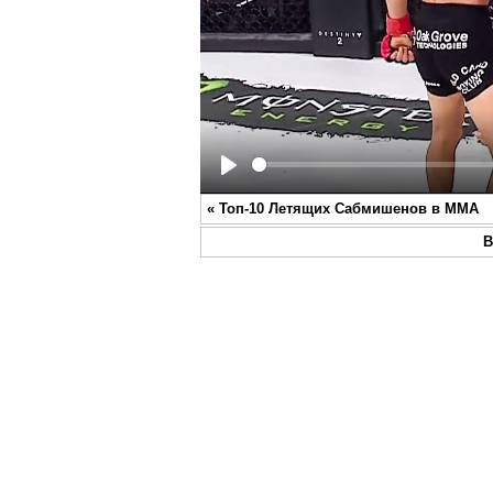
Play
«
Топ-10 Летящих Сабмишенов в ММА
В