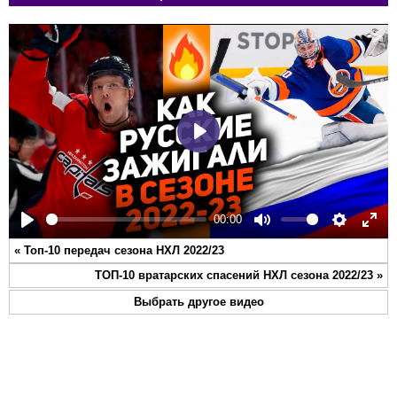
Play
00:00
Play
Mute
Settings
Ente
«
Топ-10 передач сезона НХЛ 2022/23
full
ТОП-10 вратарских спасений НХЛ сезона 2022/23
»
Выбрать другое видео