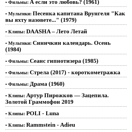
А если это любовь? (1961)
•
Фильмы:
Песенка капитана Врунгеля "Как
•
Мультики:
вы яхту назовете..." (1979)
DAASHA – Лето Летай
•
Клипы:
Синичкин календарь. Осень
•
Мультики:
(1984)
Сеанс гипнотизера (1985)
•
Фильмы:
Стрела (2017) - короткометражка
•
Фильмы:
Драма (1960)
•
Фильмы:
Артур Пирожков — Зацепила.
•
Клипы:
Золотой Граммофон 2019
POLI - Luna
•
Клипы:
Rammstein - Adieu
•
Клипы: