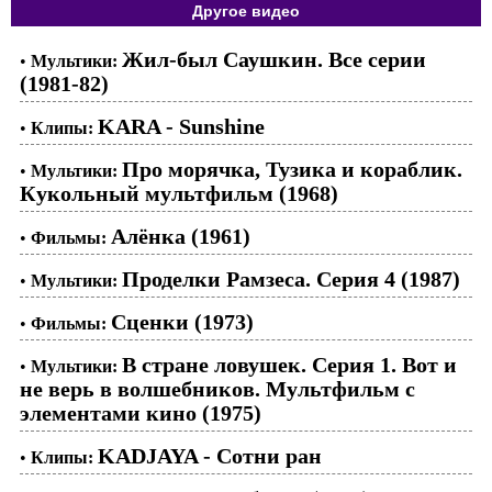
Другое видео
Жил-был Саушкин. Все серии
•
Мультики:
(1981-82)
KARA - Sunshine
•
Клипы:
Про морячка, Тузика и кораблик.
•
Мультики:
Кукольный мультфильм (1968)
Алёнка (1961)
•
Фильмы:
Проделки Рамзеса. Серия 4 (1987)
•
Мультики:
Сценки (1973)
•
Фильмы:
В стране ловушек. Серия 1. Вот и
•
Мультики:
не верь в волшебников. Мультфильм с
элементами кино (1975)
KADJAYA - Сотни ран
•
Клипы: