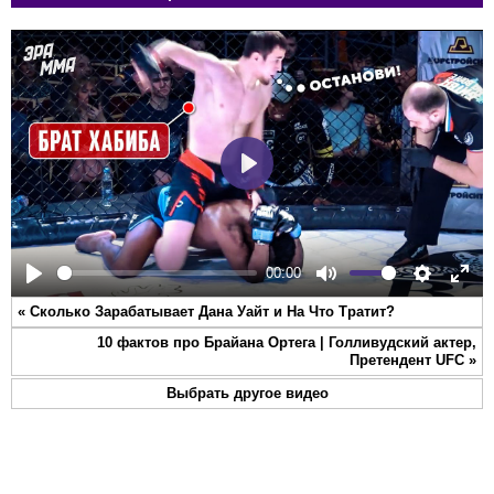
Play
00:00
Play
Mute
Settings
Ente
«
Сколько Зарабатывает Дана Уайт и На Что Тратит?
full
10 фактов про Брайана Ортега | Голливудский актер,
Претендент UFC
»
Выбрать другое видео