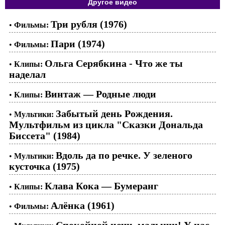
Другое видео
Три рубля (1976)
•
Фильмы:
Пари (1974)
•
Фильмы:
Ольга Серябкина - Что же ты
•
Клипы:
наделал
Винтаж — Родные люди
•
Клипы:
Забытый день Рождения.
•
Мультики:
Мультфильм из цикла "Сказки Дональда
Биссета" (1984)
Вдоль да по речке. У зеленого
•
Мультики:
кусточка (1975)
Клава Кока — Бумеранг
•
Клипы:
Алёнка (1961)
•
Фильмы:
Спокойной ночи, малыши! У нас