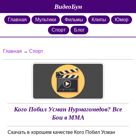
ВидеоБум
Главная
Мультики
Фильмы
Клипы
Юмор
Спорт
Блог
Главная
→
Спорт
Кого Побил Усман Нурмагомедов? Все
Бои в ММА
Скачать в хорошем качестве Кого Побил Усман