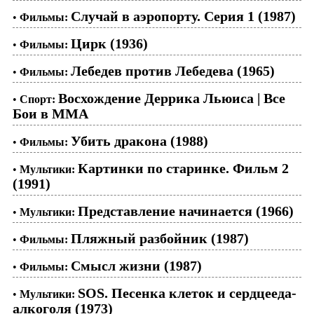
Случай в аэропорту. Серия 1 (1987)
•
Фильмы:
Цирк (1936)
•
Фильмы:
Лебедев против Лебедева (1965)
•
Фильмы:
Восхождение Деррика Льюиса | Все
•
Спорт:
Бои в ММА
Убить дракона (1988)
•
Фильмы:
Картинки по старинке. Фильм 2
•
Мультики:
(1991)
Представление начинается (1966)
•
Мультики:
Пляжный разбойник (1987)
•
Фильмы:
Смысл жизни (1987)
•
Фильмы:
SOS. Песенка клеток и сердцееда-
•
Мультики:
алкоголя (1973)