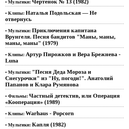
Чертенок № 13 (1982)
•
Мультики:
Наталья Подольская — Не
•
Клипы:
отвернусь
Приключения капитана
•
Мультики:
Врунгеля. Песня бандитов "Маны, маны,
маны, маны" (1979)
Артур Пирожков и Вера Брежнева -
•
Клипы:
Luna
"Песня Деда Мороза и
•
Мультики:
Снегурочки" из "Ну, погоди!". Анатолий
Папанов и Клара Румянова
Частный детектив, или Операция
•
Фильмы:
«Кооперация» (1989)
Warhaus - Popcorn
•
Клипы:
Капля (1982)
•
Мультики: