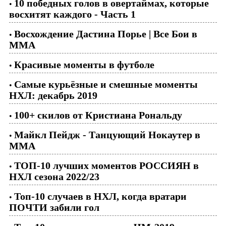
10 победных голов в овертаймах, которые
•
восхитят каждого - Часть 1
Восхождение Дастина Порье | Все Бои в
•
ММА
Красивые моменты в футболе
•
Самые курьёзные и смешные моменты
•
НХЛ: декабрь 2019
100+ скилов от Кристиана Рональду
•
Майкл Пейдж - Танцующий Нокаутер в
•
ММА
ТОП-10 лучших моментов РОССИЯН в
•
НХЛ сезона 2022/23
Топ-10 случаев в НХЛ, когда вратари
•
ПОЧТИ забили гол