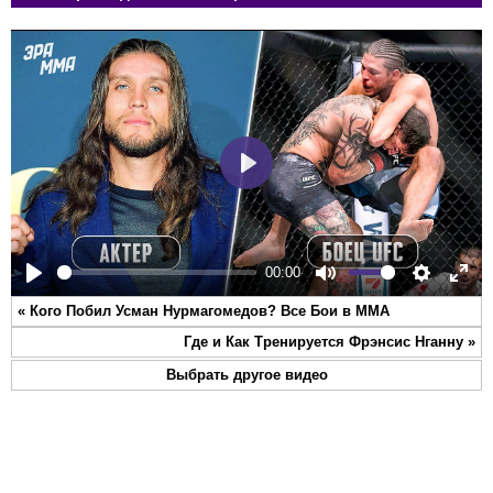
Play
00:00
Play
Mute
Settings
Ente
«
Кого Побил Усман Нурмагомедов? Все Бои в ММА
full
Где и Как Тренируется Фрэнсис Нганну
»
Выбрать другое видео