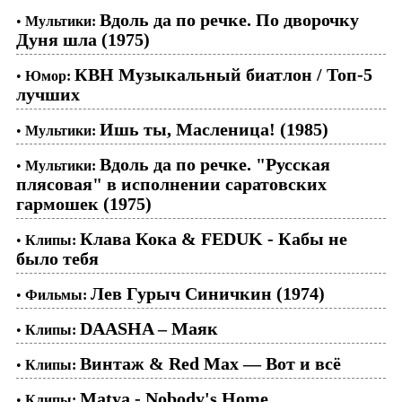
Вдоль да по речке. По дворочку
•
Мультики:
Дуня шла (1975)
КВН Музыкальный биатлон / Топ-5
•
Юмор:
лучших
Ишь ты, Масленица! (1985)
•
Мультики:
Вдоль да по речке. "Русская
•
Мультики:
плясовая" в исполнении саратовских
гармошек (1975)
Клава Кока & FEDUK - Кабы не
•
Клипы:
было тебя
Лев Гурыч Синичкин (1974)
•
Фильмы:
DAASHA – Маяк
•
Клипы:
Винтаж & Red Max — Вот и всё
•
Клипы:
Matya - Nobody's Home
•
Клипы: