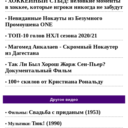
ХОККЕЙНЫЙ СТЫД: неловкие моменты
•
в хоккее, которые игроки никогда не забудут
Невиданные Нокауты из Безумного
•
Промоушена ONE
ТОП-10 голов НХЛ сезона 2020/21
•
Магомед Анкалаев - Скромный Нокаутер
•
из Дагестана
Так Ли Был Хорош Жорж Сен-Пьер?
•
Документальный Фильм
100+ скилов от Кристиана Рональду
•
Другое видео
Свадьба с приданым (1953)
•
Фильмы:
Тюк! (1990)
•
Мультики: