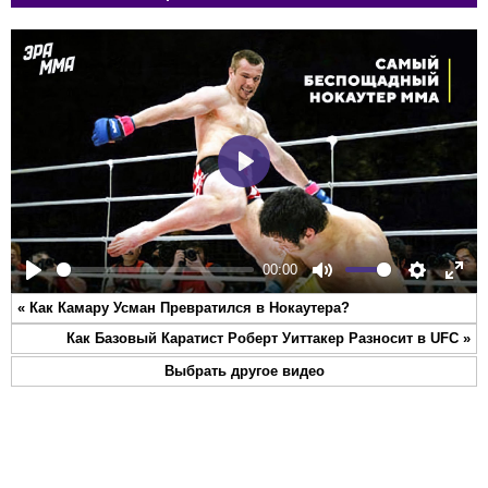
Play
00:00
Play
Mute
Settings
Ente
«
Как Камару Усман Превратился в Нокаутера?
full
Как Базовый Каратист Роберт Уиттакер Разносит в UFC
»
Выбрать другое видео