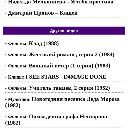
Надежда Мельянцева – Я тебя простила
•
Дмитрий Прянов – Кащей
•
Другое видео
Клад (1988)
•
Фильмы:
Жестокий романс, серия 2 (1984)
•
Фильмы:
Вольный ветер (1 серия) (1983)
•
Фильмы:
I SEE STARS - D4MAGE DONE
•
Клипы:
Учитель танцев, 2 серия (1952)
•
Фильмы:
Новогодняя песенка Деда Мороза
•
Мультики:
(1982)
Похождения графа Невзорова
•
Фильмы:
(1982)