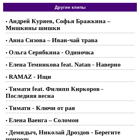
Другие клипы
Андрей Куряев, Софья Бражкина –
•
Мишкины шишки
Анна Сизова – Иван-чай трава
•
Ольга Серябкина - Одиночка
•
Елена Темникова feat. Natan - Наверно
•
RAMAZ - Ищи
•
Тимати feat. Филипп Киркоров -
•
Последняя весна
Тимати - Ключи от рая
•
Елена Ваенга – Соломон
•
Демидыч, Николай Дроздов - Берегите
•
природу