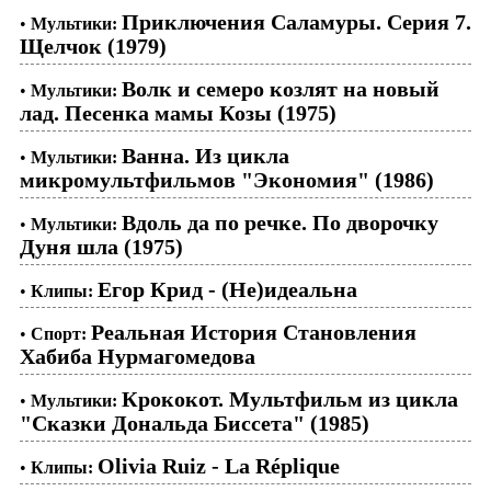
Приключения Саламуры. Серия 7.
•
Мультики:
Щелчок (1979)
Волк и семеро козлят на новый
•
Мультики:
лад. Песенка мамы Козы (1975)
Ванна. Из цикла
•
Мультики:
микромультфильмов "Экономия" (1986)
Вдоль да по речке. По дворочку
•
Мультики:
Дуня шла (1975)
Егор Крид - (Не)идеальна
•
Клипы:
Реальная История Становления
•
Спорт:
Хабиба Нурмагомедова
Крококот. Мультфильм из цикла
•
Мультики:
"Сказки Дональда Биссета" (1985)
Olivia Ruiz - La Réplique
•
Клипы: