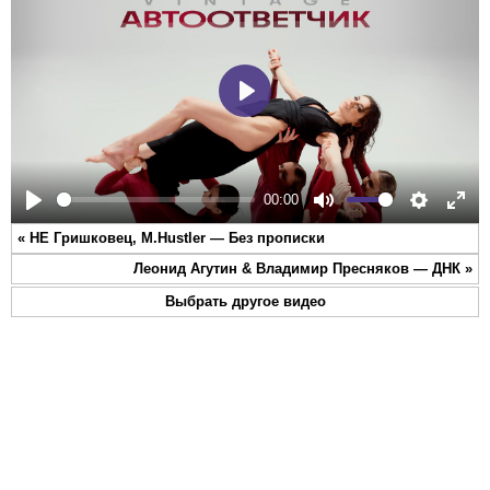
Play
00:00
Play
Mute
Settings
Ente
«
НЕ Гришковец, M.Hustler — Без прописки
full
Леонид Агутин & Владимир Пресняков — ДНК
»
Выбрать другое видео