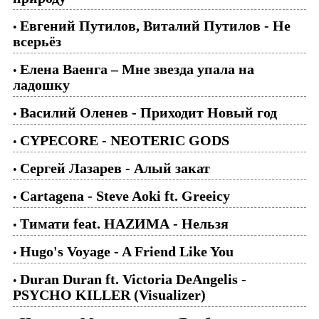
Евгений Путилов, Виталий Путилов - Не
•
всерьёз
Елена Ваенга – Мне звезда упала на
•
ладошку
Василий Оленев - Приходит Новый год
•
CYPECORE - NEOTERIC GODS
•
Сергей Лазарев - Алый закат
•
Cartagena - Steve Aoki ft. Greeicy
•
Тимати feat. НАZИМА - Нельзя
•
Hugo's Voyage - A Friend Like You
•
Duran Duran ft. Victoria DeAngelis -
•
PSYCHO KILLER (Visualizer)