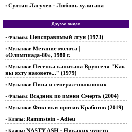
Cултан Лагучев - Любовь хулигана
•
Другое видео
Неисправимый лгун (1973)
•
Фильмы:
Метание молота |
•
Мультики:
«Олимпиада-80», 1980 г.
Песенка капитана Врунгеля "Как
•
Мультики:
вы яхту назовете..." (1979)
Пипа и генерал-полковник
•
Мультики:
Всадник по имени Смерть (2004)
•
Фильмы:
Фиксики против Кработов (2019)
•
Мультики:
Rammstein - Adieu
•
Клипы:
NASTY ASH - Никаких чувств
•
Клипы: