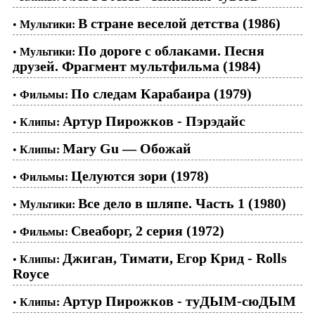
В стране веселой детства (1986)
•
Мультики:
По дороге с облаками. Песня
•
Мультики:
друзей. Фрагмент мультфильма (1984)
По следам Карабаира (1979)
•
Фильмы:
Артур Пирожков - Пэрэдайс
•
Клипы:
Mary Gu — Обожай
•
Клипы:
Целуются зори (1978)
•
Фильмы:
Все дело в шляпе. Часть 1 (1980)
•
Мультики:
Свеаборг, 2 серия (1972)
•
Фильмы:
Джиган, Тимати, Егор Крид - Rolls
•
Клипы:
Royce
Артур Пирожков - туДЫМ-сюДЫМ
•
Клипы: