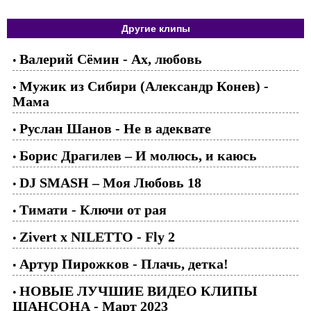
Другие клипы
Валерий Сёмин - Ах, любовь
•
Мужик из Сибири (Александр Конев) -
•
Мама
Руслан Шанов - Не в адеквате
•
Борис Драгилев – И молюсь, и каюсь
•
DJ SMASH – Моя Любовь 18
•
Тимати - Ключи от рая
•
Zivert x NILETTO - Fly 2
•
Артур Пирожков - Плачь, детка!
•
НОВЫЕ ЛУЧШИЕ ВИДЕО КЛИПЫ
•
ШАНСОНА - Март 2023