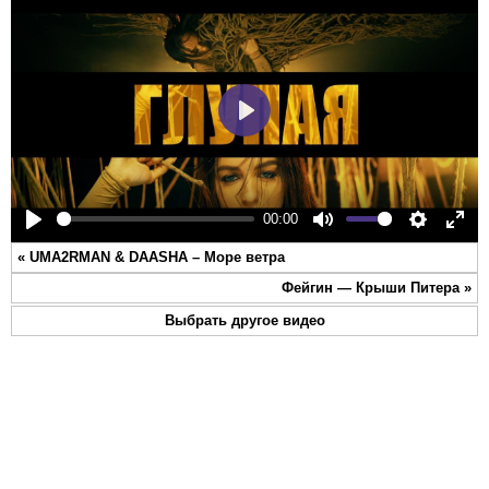
Play
00:00
Play
Mute
Settings
Ente
«
UMA2RMAN & DAASHA – Море ветра
full
Фейгин — Крыши Питера
»
Выбрать другое видео