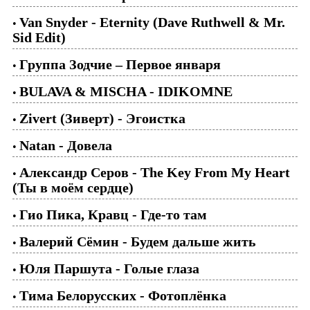
Van Snyder - Eternity (Dave Ruthwell & Mr.
•
Sid Edit)
Группа Зодчие – Первое января
•
BULAVA & MISCHA - IDIKOMNE
•
Zivert (Зиверт) - Эгоистка
•
Natan - Довела
•
Александр Серов - The Key From My Heart
•
(Ты в моём сердце)
Гио Пика, Кравц - Где-то там
•
Валерий Сёмин - Будем дальше жить
•
Юля Паршута - Голые глаза
•
Тима Белорусских - Фотоплёнка
•