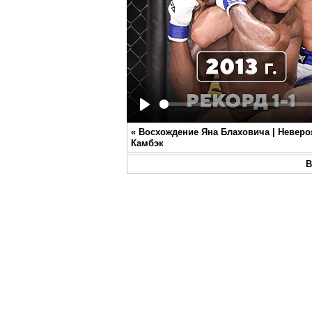
Play
«
Восхождение Яна Блаховича | Невер
Камбэк
В