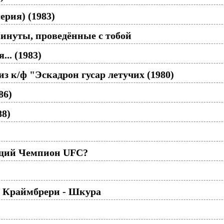
ерия) (1983)
инуты, проведённые с тобой
... (1983)
из к/ф "Эскадрон гусар летучих (1980)
86)
88)
ющий Чемпион UFC?
 Краймбрери - Шкура