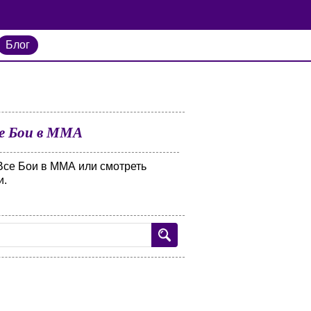
Блог
се Бои в ММА
Все Бои в ММА или смотреть
и.