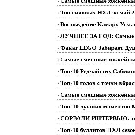
Самые смешные хоккейные 
•
Топ силовых НХЛ за май 2
•
Восхождение Камару Усма
•
ЛУЧШЕЕ ЗА ГОД: Самые см
•
Фанат LEGO Забирает Душ
•
Самые смешные хоккейные
•
Топ-10 Редчайших Сабми
•
Топ-10 голов с точки вбра
•
Самые смешные хоккейны
•
Топ-10 лучших моментов
•
СОРВАЛИ ИНТЕРВЬЮ: топ 
•
Топ-10 буллитов НХЛ сезон
•