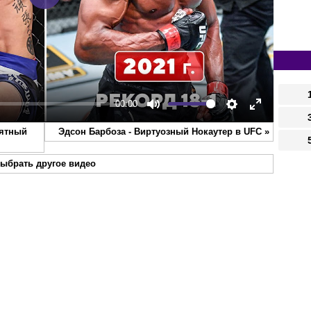
Play
00:00
Mute
Settings
Enter
оятный
Эдсон Барбоза - Виртуозный Нокаутер в UFC
»
fullscreen
ыбрать другое видео