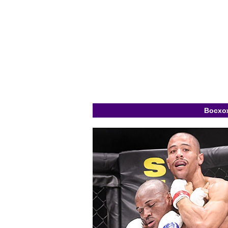
Восхож