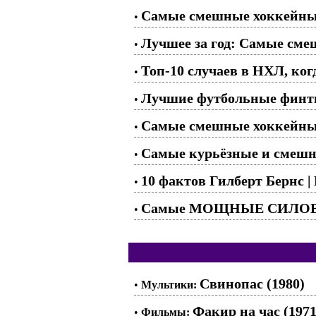
Самые смешные хоккейные
•
Лучшее за год: Самые смеш
•
Топ-10 случаев в НХЛ, ко
•
Лучшие футбольные финт
•
Самые смешные хоккейные
•
Самые курьёзные и смешн
•
10 фактов Гилберт Бернс |
•
Самые МОЩНЫЕ СИЛОВЫЕ п
•
Свинопас (1980)
•
Мультики:
Факир на час (1971
•
Фильмы: