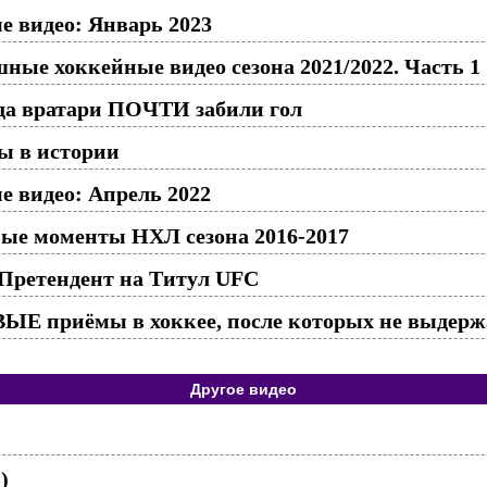
 видео: Январь 2023
ные хоккейные видео сезона 2021/2022. Часть 1
гда вратари ПОЧТИ забили гол
ы в истории
 видео: Апрель 2022
ые моменты НХЛ сезона 2016-2017
 Претендент на Титул UFC
риёмы в хоккее, после которых не выдержа
Другое видео
)