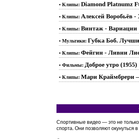
Diamond Platnumz Ft
•
Клипы:
Алексей Воробьёв -
•
Клипы:
Винтаж - Вариации
•
Клипы:
Губка Боб. Лучш
•
Мультики:
Фейгин - Ливни Ли
•
Клипы:
Доброе утро (1955)
•
Фильмы:
Мари Краймбрери –
•
Клипы:
Спортивные видео — это не только
спорта. Они позволяют окунуться 