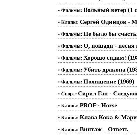
Вольный ветер (1 с
•
Фильмы:
Сергей Одинцов - М
•
Клипы:
Не было бы счастья
•
Фильмы:
О, пощади - песня 
•
Фильмы:
Хорошо сидим! (19
•
Фильмы:
Убить дракона (19
•
Фильмы:
Похищение (1969)
•
Фильмы:
Сирил Ган - Следу
•
Спорт:
PROF - Horse
•
Клипы:
Клава Кока & Мари
•
Клипы:
Винтаж – Ответь
•
Клипы: