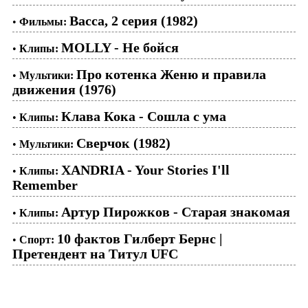
Васса, 2 серия (1982)
•
Фильмы:
MOLLY - Не бойся
•
Клипы:
Про котенка Женю и правила
•
Мультики:
движения (1976)
Клава Кока - Сошла с ума
•
Клипы:
Сверчок (1982)
•
Мультики:
XANDRIA - Your Stories I'll
•
Клипы:
Remember
Артур Пирожков - Старая знакомая
•
Клипы:
10 фактов Гилберт Бернс |
•
Спорт:
Претендент на Титул UFC