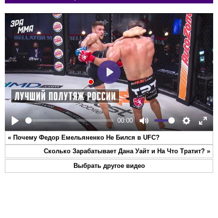
Play
00:00
Play
Mute
Settings
Ente
«
Почему Федор Емельяненко Не Бился в UFC?
full
Сколько Зарабатывает Дана Уайт и На Что Тратит?
»
Выбрать другое видео