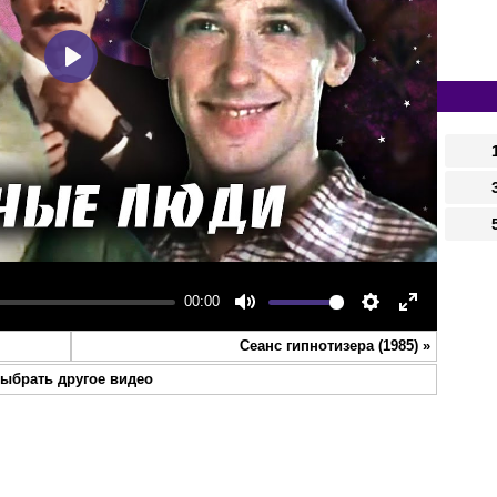
Play
00:00
Mute
Settings
Enter
Сеанс гипнотизера (1985)
»
fullscreen
ыбрать другое видео