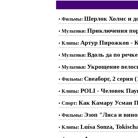
Шерлок Холмс и до
•
Фильмы:
Приключения поро
•
Мультики:
Артур Пирожков - 
•
Клипы:
Вдоль да по речке
•
Мультики:
Укрощение велоси
•
Мультики:
Свеаборг, 2 серия (
•
Фильмы:
POLI - Человек Пау
•
Клипы:
Как Камару Усман П
•
Спорт:
Эзоп "Лиса и вино
•
Фильмы:
Luísa Sonza, Tokisch
•
Клипы: