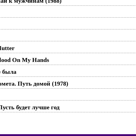
вай к мужчинам (1988)
Mutter
Blood On My Hands
е была
мета. Путь домой (1978)
усть будет лучше год