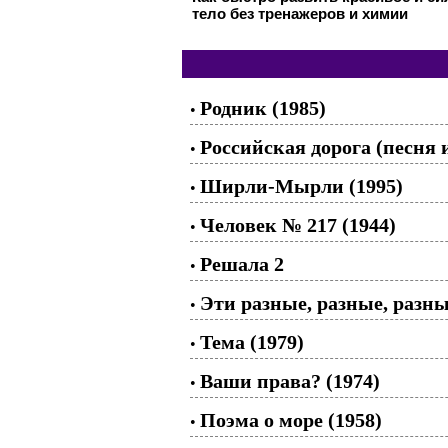
тело без тренажеров и химии
Родник (1985)
•
Российская дорога (песня 
•
Ширли-Мырли (1995)
•
Человек № 217 (1944)
•
Решала 2
•
Эти разные, разные, разны
•
Тема (1979)
•
Ваши права? (1974)
•
Поэма о море (1958)
•