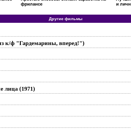
фрилансе
и личн
Другие фильмы
из к/ф "Гардемарины, вперед!")
е лица (1971)