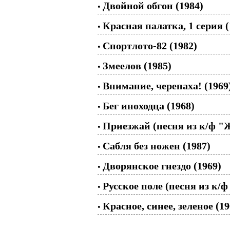
Двойной обгон (1984)
•
Красная палатка, 1 серия (
•
Спортлото-82 (1982)
•
Змеелов (1985)
•
Внимание, черепаха! (1969
•
Бег иноходца (1968)
•
Приезжай (песня из к/ф "
•
Сабля без ножен (1987)
•
Дворянское гнездо (1969)
•
Русское поле (песня из к
•
Красное, синее, зеленое (19
•