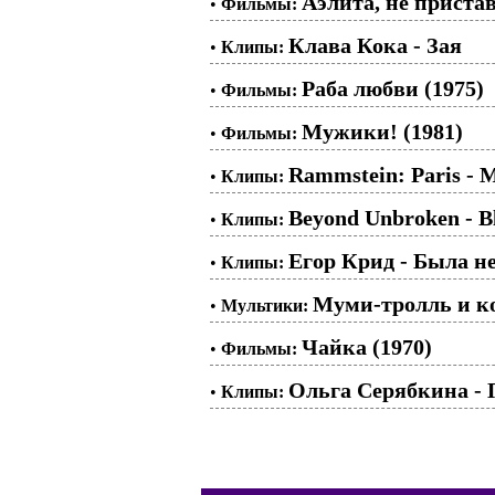
Аэлита, не приста
•
Фильмы:
Клава Кока - Зая
•
Клипы:
Раба любви (1975)
•
Фильмы:
Мужики! (1981)
•
Фильмы:
Rammstein: Paris - 
•
Клипы:
Beyond Unbroken - 
•
Клипы:
Егор Крид - Была н
•
Клипы:
Муми-тролль и ко
•
Мультики:
Чайка (1970)
•
Фильмы:
Ольга Серябкина - П
•
Клипы: