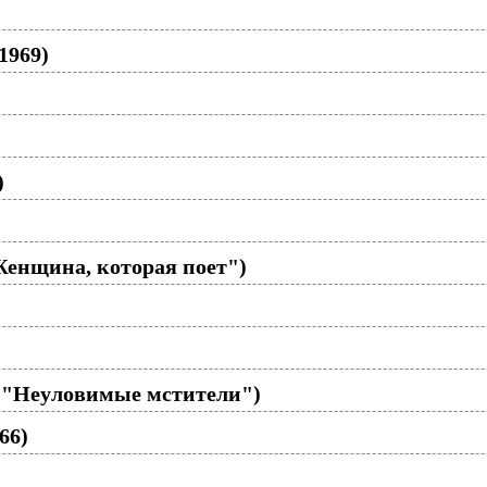
1969)
)
Женщина, которая поет")
/ф "Неуловимые мстители")
66)