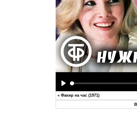
Play
«
Факир на час (1971)
В