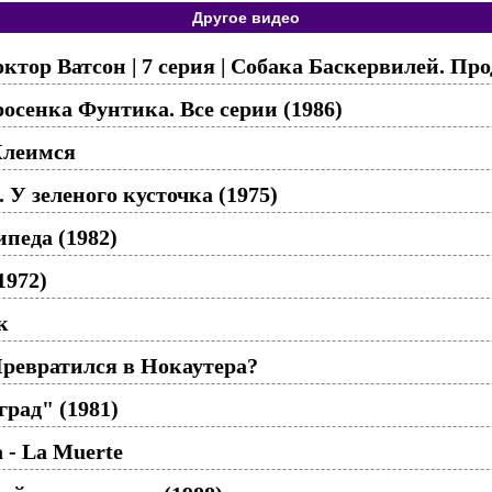
Другое видео
ктор Ватсон | 7 серия | Собака Баскервилей. Пр
сенка Фунтика. Все серии (1986)
Клеимся
. У зеленого кусточка (1975)
педа (1982)
1972)
к
ревратился в Нокаутера?
град" (1981)
a - La Muerte