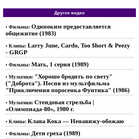
Другое видео
Одиноким предоставляется
•
Фильмы:
общежитие (1983)
Larry June, Cardo, Too $hort & Peezy
•
Клипы:
- GRGP
Мать, 1 серия (1989)
•
Фильмы:
"Хорошо бродить по свету"
•
Мультики:
("Доброта"). Песня из мультфильма
"Приключения поросенка Фунтика" (1986)
Стендовая стрельба |
•
Мультики:
«Олимпиада-80», 1980 г.
Клава Кока — Ненавижу-обожаю
•
Клипы:
Дети греха (1989)
•
Фильмы: