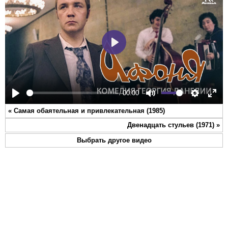
Play
00:00
Play
Mute
Settings
Ente
«
Самая обаятельная и привлекательная (1985)
full
Двенадцать стульев (1971)
»
Выбрать другое видео