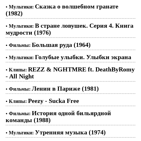
Сказка о волшебном гранате
•
Мультики:
(1982)
В стране ловушек. Серия 4. Книга
•
Мультики:
мудрости (1976)
Большая руда (1964)
•
Фильмы:
Голубые улыбки. Улыбки экрана
•
Мультики:
REZZ & NGHTMRE ft. DeathByRomy
•
Клипы:
- All Night
Ленин в Париже (1981)
•
Фильмы:
Peezy - Sucka Free
•
Клипы:
История одной бильярдной
•
Фильмы:
команды (1988)
Утренняя музыка (1974)
•
Мультики: