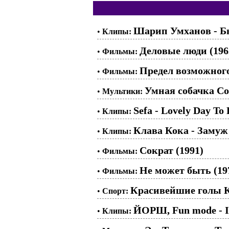
Шарип Умханов - Бы
•
Клипы:
Деловые люди (196
•
Фильмы:
Предел возможного
•
Фильмы:
Умная собачка Со
•
Мультики:
Sefa - Lovely Day To 
•
Клипы:
Клава Кока - Замуж
•
Клипы:
Сократ (1991)
•
Фильмы:
Не может быть (19
•
Фильмы:
Красивейшие голы К
•
Спорт:
ЙОРШ, Fun mode - I
•
Клипы: