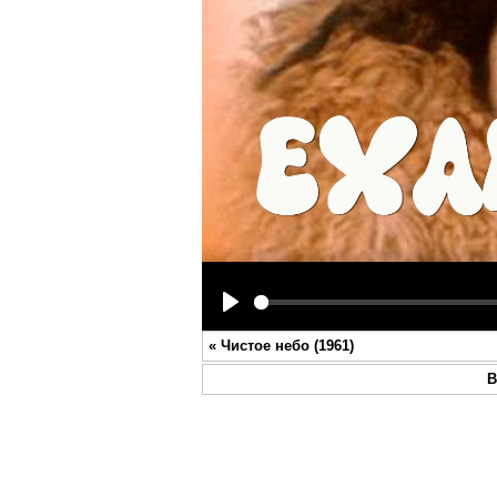
Play
«
Чистое небо (1961)
В