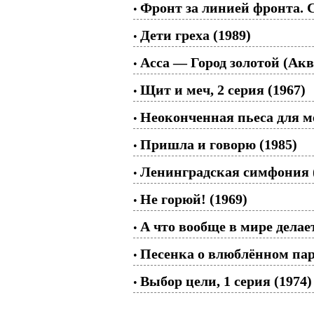
Фронт за линией фронта. С
•
Дети греха (1989)
•
Асса — Город золотой (Ак
•
Щит и меч, 2 серия (1967)
•
Неоконченная пьеса для м
•
Пришла и говорю (1985)
•
Ленинградская симфония 
•
Не горюй! (1969)
•
А что вообще в мире делае
•
Песенка о влюблённом пар
•
Выбор цели, 1 серия (1974)
•