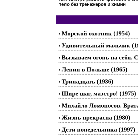
тело без тренажеров и химии
Морской охотник (1954)
•
Удивительный мальчик (1
•
Вызываем огонь на себя. С
•
Ленин в Польше (1965)
•
Тринадцать (1936)
•
Шире шаг, маэстро! (1975)
•
Михайло Ломоносов. Врата
•
Жизнь прекрасна (1980)
•
Дети понедельника (1997)
•