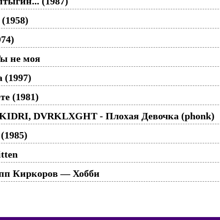
тыгин... (1987)
 (1958)
974)
ы не моя
 (1997)
те (1981)
KIDRI, DVRKLXGHT - Плохая Девочка (phonk)
(1985)
tten
пп Киркоров — Хобби