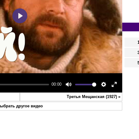
Play
00:00
Mute
Settings
Enter
Третья Мещанская (1927)
»
fullscreen
ыбрать другое видео