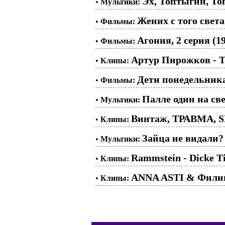
Эх, Топтыгин, Топ
•
Мультики:
Жених с того света
•
Фильмы:
Агония, 2 серия (1
•
Фильмы:
Артур Пирожков - Т
•
Клипы:
Дети понедельника
•
Фильмы:
Палле один на све
•
Мультики:
Винтаж, ТРАВМА, S
•
Клипы:
Зайца не видали? 
•
Мультики:
Rammstein - Dicke Ti
•
Клипы:
ANNA ASTI & Фили
•
Клипы: